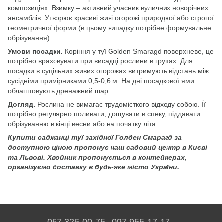
композиціях. Взимку – активний учасник вуличних новорічних
ансамблів. Утворює красиві живі огорожі природної або строгої
геометричної форми (в цьому випадку потрібне формувальне
обрізування).
Умови посадки.
Коріння у туї Golden Smaragd поверхневе, це
потрібно враховувати при висадці рослини в групах. Для
посадки в суцільних живих огорожах витримують відстань між
сусідніми примірниками 0,5-0,6 м. На дні посадкової ями
облаштовують дренажний шар.
Догляд.
Рослина не вимагає трудомісткого відходу собою. Її
потрібно регулярно поливати, дощувати в спеку, піддавати
обрізуванню в кінці весни або на початку літа.
Купити саджанці туї західної Голден Смарагд за
доступною ціною пропонує наш садовий центр в Києві
та Львові. Хвойник пропонується в контейнерах,
організуємо доставку в будь-яке місто України.
067 326-00-75
097 955-17-17