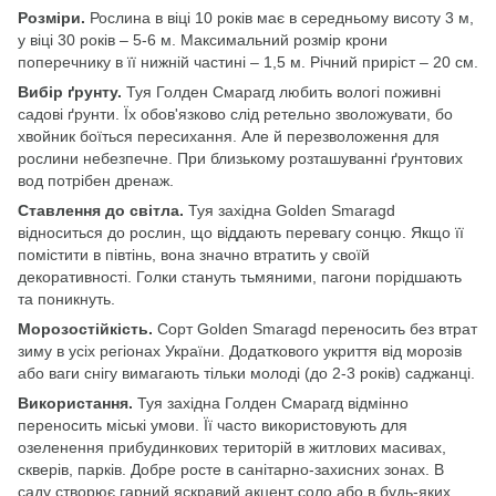
Розміри.
Рослина в віці 10 років має в середньому висоту 3 м,
у віці 30 років – 5-6 м. Максимальний розмір крони
поперечнику в її нижній частині – 1,5 м. Річний приріст – 20 см.
Вибір ґрунту.
Туя Голден Смарагд любить вологі поживні
садові ґрунти. Їх обов'язково слід ретельно зволожувати, бо
хвойник боїться пересихання. Але й перезволоження для
рослини небезпечне. При близькому розташуванні ґрунтових
вод потрібен дренаж.
Ставлення до світла.
Туя західна Golden Smaragd
відноситься до рослин, що віддають перевагу сонцю. Якщо її
помістити в півтінь, вона значно втратить у своїй
декоративності. Голки стануть тьмяними, пагони порідшають
та поникнуть.
Морозостійкість.
Сорт Golden Smaragd переносить без втрат
зиму в усіх регіонах України. Додаткового укриття від морозів
або ваги снігу вимагають тільки молоді (до 2-3 років) саджанці.
Використання.
Туя західна Голден Смарагд відмінно
переносить міські умови. Її часто використовують для
озеленення прибудинкових територій в житлових масивах,
скверів, парків. Добре росте в санітарно-захисних зонах. В
саду створює гарний яскравий акцент соло або в будь-яких