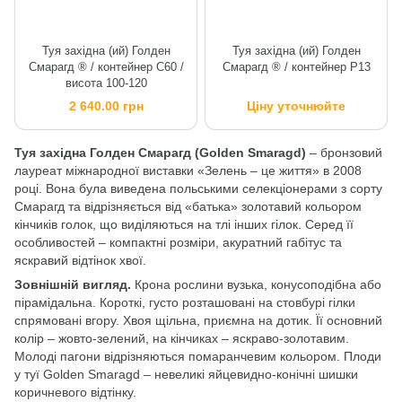
Туя західна (ий) Голден
Туя західна (ий) Голден
Смарагд ® / контейнер C60 /
Смарагд ® / контейнер P13
висота 100-120
2 640.00 грн
Ціну уточнюйте
Туя західна Голден Смарагд (Golden Smaragd)
– бронзовий
лауреат міжнародної виставки «Зелень – це життя» в 2008
році. Вона була виведена польськими селекціонерами з сорту
Смарагд та відрізняється від «батька» золотавий кольором
кінчиків голок, що виділяються на тлі інших гілок. Серед її
особливостей – компактні розміри, акуратний габітус та
яскравий відтінок хвої.
Зовнішній вигляд.
Крона рослини вузька, конусоподібна або
пірамідальна. Короткі, густо розташовані на стовбурі гілки
спрямовані вгору. Хвоя щільна, приємна на дотик. Її основний
колір – жовто-зелений, на кінчиках – яскраво-золотавим.
Молоді пагони відрізняються помаранчевим кольором. Плоди
у туї Golden Smaragd – невеликі яйцевидно-конічні шишки
коричневого відтінку.