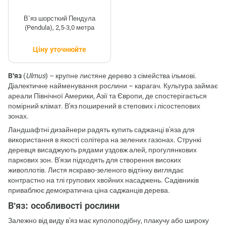
В`яз шорсткий Пендула
(Pendula), 2,5-3,0 метра
Ціну уточнюйте
В'яз
(
Ulmus
) – крупне листяне дерево з сімейства ільмові.
Діалектичне найменування рослини – карагач. Культура займає
ареали Північної Америки, Азії та Європи, де спостерігається
помірний клімат. В'яз поширений в степових і лісостепових
зонах.
Ландшафтні дизайнери радять купить саджанці в'яза для
використання в якості солітера на зелених газонах. Стрункі
деревця висаджують рядами уздовж алей, прогулянкових
паркових зон. В'язи підходять для створення високих
живоплотів. Листя яскраво-зеленого відтінку виглядає
контрастно на тлі групових хвойних насаджень. Садівників
приваблює демократична ціна саджанців дерева.
В'яз: особливості рослини
Залежно від виду в'яз має куполоподібну, плакучу або широку