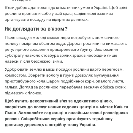
В'язи добре адаптовані до кліматичних умов в Україні. Щоб зрілі
рослини проявили себе у всій красі, садівникові важливо
організувати посадку на відкритих ділянках.
Як доглядати за в'язом?
Після висадки молоді екземпляри потребують щомісячного
поливу помірним обсягом води. Дорослі рослини не вимагають
регулярного зрошення прикореневого ґрунту. Зволоження
субстрату навколо стовбура зрілих зразків необхідне лише
навесні після безсніжної зими.
Удобрювати землю в місці посадки рослини варто перегноєм,
компостом. Зберегти вологу в ґрунті дозволяє мульчування
пристовбурного кола шаром подрібненої кори, опалого листя,
гальки. Догляд за рослиною передбачає весняну обрізка сухих,
підмерзлих гілочок.
Щоб купить декоративний в'яз за адекватною ціною,
зверніться до послуг наших садових центрів в містах Київ та
Львів. Замовляйте саджанці в онлайн-магазині розплідника
рослин. Співробітники сервісу організують термінову
доставку деревець в потрібну точку України.