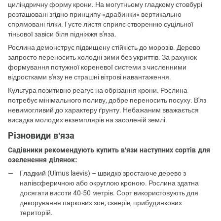
циліндричну форму крони. На могутньому гладкому стовбурі
розташовані згідно принципу «драбинки» вертикально
спрямовані гілки. Густе листя сприяє створенню суцільної
тіньової завіси біля підніжжя в'яза.
Рослина демонструє підвищену стійкість до морозів. Дерево
запросто переносить холодні зими без укриттів. За рахунок
формування потужної кореневої системи з численними
відростками в'язу не страшні вітрові навантаження.
Культура позитивно реагує на обрізання крони. Рослина
потребує мінімального поливу, добре переносить посуху. В'яз
невимогливий до характеру ґрунту. Небажаним вважається
висадка молодих екземплярів на засоленій землі.
Різновиди в'яза
Садівники рекомендують купить в'язи наступних сортів для
озеленення ділянок:
Гладкий (Ulmus laevis) – швидко зростаюче дерево з
напівсферичною або округлою кроною. Рослина здатна
досягати висоти 40-50 метрів. Сорт використовують для
декорування паркових зон, скверів, прибудинкових
територій.