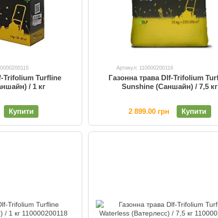
10000200115
Артикул: 110000200116
-Trifolium Turfline
Газонна трава Dlf-Trifolium Turf
ншайн) / 1 кг
Sunshine (Саншайн) / 7,5 кг
Купити
2 899.00 грн
Купити