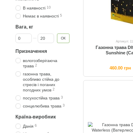
10
В наявності
5
Немає в наявності
Вага, кг
Від Вага, кг
До Вага, кг
ОК
Артикул: 1
Газонна трава Dlf
Призначення
Sunshine (Са
вологозберігаюча
2
трава
460.00 грн
газонна трава,
особливо стійка до
стресів і поганих
2
погодних умов
3
посухостійка трава
3
сонцелюбива трава
Країна-виробник
6
Данія