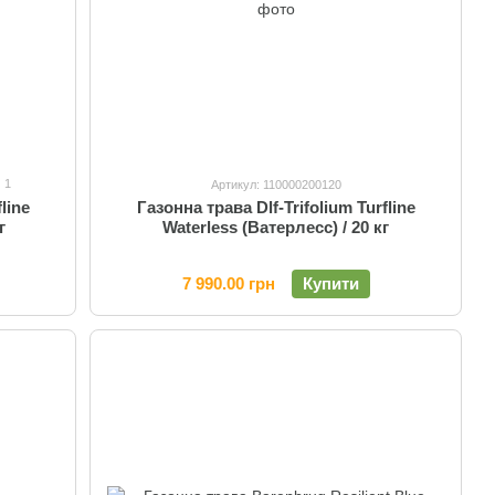
1
Артикул: 110000200120
line
Газонна трава Dlf-Trifolium Turfline
г
Waterless (Ватерлесс) / 20 кг
7 990.00 грн
Купити