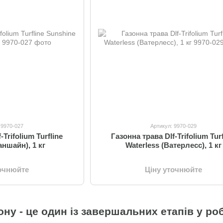
 9970-027
Артикул: 9970-029
-Trifolium Turfline
Газонна трава Dlf-Trifolium Turf
аншайн), 1 кг
Waterless (Ватерлесс), 1 кг
точнюйте
Ціну уточнюйте
ону - це один із завершальних етапів у ро