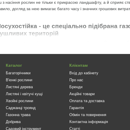
 з насіння рослин не тільки є прикрасою ландшафту, а й сприяє ст
авило, догляд за нею вимагає багато часу і значних грошових витрат
осухостійка - це спеціально підібрана га
ушливих територій
я з сучасних сортів овсяниці, тонконога і райграса, об'єднує в собі
рний газон, який не вимагає особливого догляду і буде радувати Ва
адибних ділянок, парків, зелених зон поряд з житловими приміщенн
ення.
Каталог
Клієнтам
іву насіння - квітень-вересень. Висів насіння виробляють в ущільнен
Багаторічники
Вхід до кабінету
нт граблями і злегка прокатити. Для поліпшення сходження насіння 
В'юнкі рослини
Про нас
сота трави досягає 7-10 см. Після стрижки, для стимуляції відростан
 міру відростання - рекомендована висота 3-5 см. У посушливий ча
Листяні дерева
Бренди
ухостійка" підійде для створення красивих газонів в умовах жаркого 
Листяні і квітучі кущі
Акційні товари
ними на мінеральні поживні речовини ґрунти. Завдяки потужній кор
Хвойні рослини
Оплата та доставка
датного виконувати свої непрості функції.
Саджанці троянд
Гарантія
Газонна трава
Обмін та повернення
упувати саме у нас?
Добрива
Контактна інформація
ею більше 0,5 га) створений спеціальний мікроклімат для зберіган
Садовий інструмент
Статті