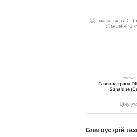
Артикул:
Газонна трава Dlf
Sunshine (С
Ціну у
Благоустрій газ