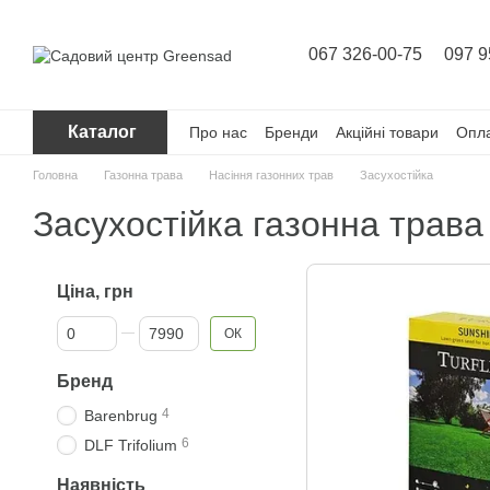
Перейти до основного контенту
067 326-00-75
097 9
Каталог
Про нас
Бренди
Акційні товари
Опла
Головна
Газонна трава
Насіння газонних трав
Засухостійка
Засухостійка газонна трава
Ціна, грн
Від Ціна, грн
До Ціна, грн
ОК
Бренд
4
Barenbrug
6
DLF Trifolium
Наявність