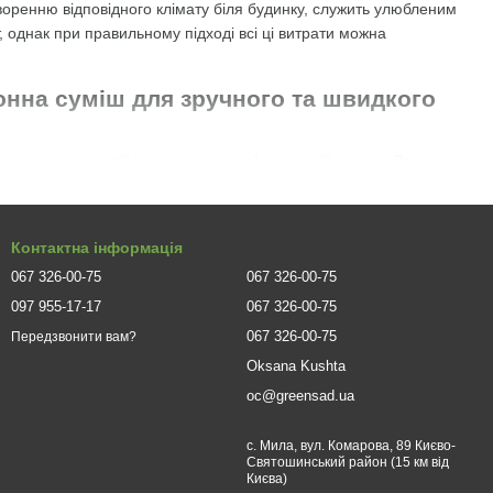
воренню відповідного клімату біля будинку, служить улюбленим
, однак при правильному підході всі ці витрати можна
зонна суміш для зручного та швидкого
 високу посухостійкість і прекрасний зовнішній вигляд. Вона дає
с довгі роки. Суміш трав, що входять до його складу,
ями, кемпінг-майданчиками та інших відкритих місць,
Контактна інформація
ий грунт (через 7-10 днів після перекопування). Після посіву
067 326-00-75
067 326-00-75
грунт повинен бути постійно у вологому стані. Першу стрижку
ня бічних пагонів, необхідна підгодівля азотовмісним
097 955-17-17
067 326-00-75
с газон необхідно поливати, щоб уникнути пожовтіння трави.
067 326-00-75
Передзвонити вам?
посушливого клімату південних регіонів з їх малою кількістю
Oksana Kushta
еневій системі можливе отримання щільного, пружного
oc@greensad.ua
с. Мила, вул. Комарова, 89 Києво-
Святошинський район (15 км від
ня рослин.
Києва)