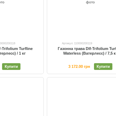
10000200118
Артикул: 110000200119
-Trifolium Turfline
Газонна трава Dlf-Trifolium Turf
терлесс) / 1 кг
Waterless (Ватерлесс) / 7,5 к
Купити
3 172.00 грн
Купити