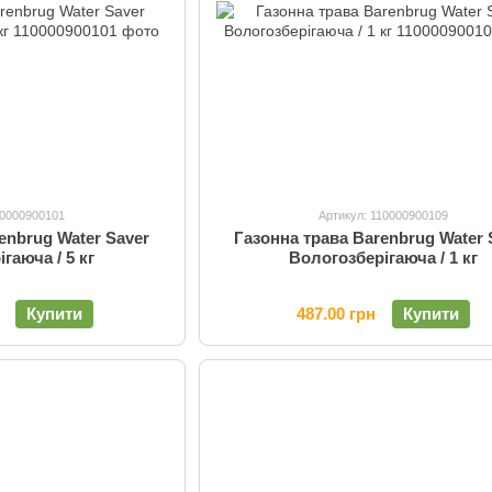
10000900101
Артикул: 110000900109
enbrug Water Saver
Газонна трава Barenbrug Water 
гаюча / 5 кг
Вологозберігаюча / 1 кг
Купити
487.00 грн
Купити