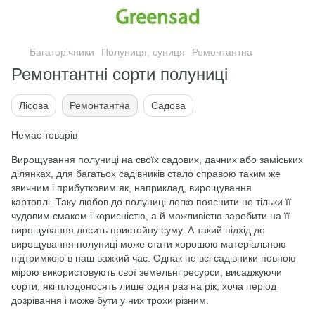
Багаторічники
Полуниця, суниця
Ремонтантна
Ремонтантні сорти полуниці
Лісова
Ремонтантна
Садова
Немає товарів
Вирощування полуниці на своїх садових, дачних або заміських
ділянках, для багатьох садівників стало справою таким же
звичним і прибутковим як, наприклад, вирощування
картоплі. Таку любов до полуниці легко пояснити не тільки її
чудовим смаком і корисністю, а й можливістю заробити на її
вирощування досить пристойну суму. А такий підхід до
вирощування полуниці може стати хорошою матеріальною
підтримкою в наш важкий час. Однак не всі садівники повною
мірою використовують свої земельні ресурси, висаджуючи
сорти, які плодоносять лише один раз на рік, хоча період
дозрівання і може бути у них трохи різним.