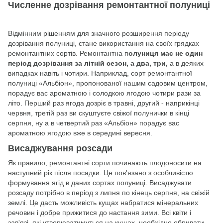
Численне дозрівання ремонтантної полуниці
Відмінним рішенням для значного розширення періоду
дозрівання полуниці, стане використання на своїх грядках
ремонтантних сортів. Ремонтантна п
олуниця має не один
період дозрівання за літній сезон, а два, три,
а в деяких
випадках навіть і чотири. Наприклад, сорт ремонтантної
полуниці «Альбіон», пропонованої нашим садовим центром,
порадує вас ароматною і солодкою ягодою чотири рази за
літо. Перший раз ягода дозріє в травні, другий - наприкінці
червня, третій раз ви скуштуєте свіжої полунички в кінці
серпня, ну а в четвертий раз «Альбіон» порадує вас
ароматною ягодою вже в середині вересня.
Висаджування розсади
Як правило, ремонтантні сорти починають плодоносити на
наступний рік після посадки. Це пов'язано з особливістю
формування ягід в даних сортах полуниці. Висаджувати
розсаду потрібно в період з липня по кінець серпня, на свіжій
землі. Це дасть можливість кущах набратися мінеральних
речовин і добре прижитися до настання зими. Всі квіти і
зав'язі, які утворюватимуться на кущах, необхідно обривати,