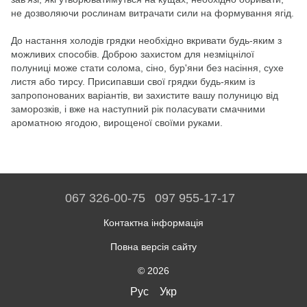
не дозволяючи рослинам витрачати сили на формування ягід.
До настання холодів грядки необхідно вкривати будь-яким з
можливих способів. Доброю захистом для незміцнілої
полуниці може стати солома, сіно, бур'яни без насіння, сухе
листя або тирсу. Присипавши свої грядки будь-яким із
запропонованих варіантів, ви захистите вашу полуницю від
заморозків, і вже на наступний рік поласувати смачними
ароматною ягодою, вирощеної своїми руками.
067 326-00-75
097 955-17-17
Контактна інформація
Повна версія сайту
© 2026
Рус
Укр