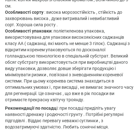
см.
Особливості сорту
: висока морозостійкість , стійкість до
захворювань висока , дуже витривалий і невибагливий
сорт. Хороша сила росту .
Особливості упаковки
: поліетиленова упаковка,
використовувана для упаковки високоякісних саджанців
класу АА ( саджанці, які мають не менше 3 гілок). Саджанці з
відкритим коренем упаковуються по досконалої
голландською технологією в спеціальній субстрат. Великий
обсяг субстрату використовується при виробництві даного
виду упаковки, дозволяє довше зберігати продукцію і
мінімізувати ризики , пов'язані з зневодненням кореневої
системи. При цьому коренева система знаходиться в
оптимальних умовах і , при висадці , не вимагає значного часу
для регенерації. Це означає , що вже в рік посадки ви
отримаєте прекрасну квітучу троянду.
Рекомендації по посадц
і: при посадці приділіть увагу
наявності дренажу і родючості грунту . Потрібні регулярні
підгодівлі . Віддає перевагу неважкі суглинки , з
водозатримуючі здатністю. Любить сонячні місця.