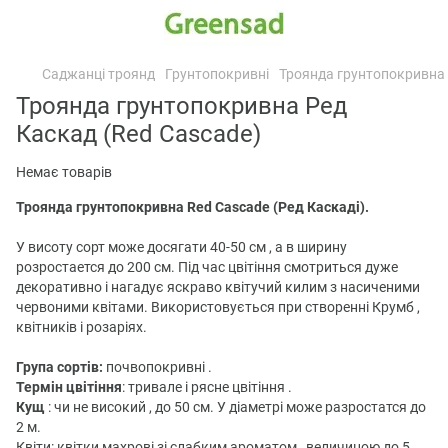
Саджанці троянд
Грунтопокривні
Троянда грунтопокривна 
Троянда грунтопокривна Ред
Каскад (Red Cascade)
Немає товарів
Троянда грунтопокривна Red Cascade (Ред Каскаді).
У висоту сорт може досягати 40-50 см , а в ширину
розростается до 200 см. Під час цвітіння смотриться дуже
декоративно і нагадує яскраво квітучий килим з насиченими
червоними квітами. Використовується при створенні Крумб ,
квітників і розаріях.
Група сортів:
почвопокривні .
Термін цвітіння
: тривале і рясне цвітіння .
Кущ
: чи не високий , до 50 см. У діаметрі може разростатся до
2 м.
Квіти: квітки махрові зі слабким ароматом , величиною до 5