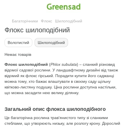
Багаторічники
Флокс
Шилоподібний
Флокс шилоподібний
Волотистий
Шилоподібний
Немає товарів
Флокс шилоподібний
(
Phlox subulata
) – сланкий різновид
відомої садової рослини. У ландшафтному дизайні від також
відомий як флокс гірський. Порадити купити його саджанці
можна тому, хто бажає влаштувати в своєму саду щільну
квітково-листяну подушку. Ціна рослини доступна настільки,
що можна засадити нею велику ділянку.
Загальний опис флокса шилоподібного
Це багаторічна рослина трав'янистого типу зі сланкими
стеблами, що утворюють низьку, але розлогу крону. Дорослий