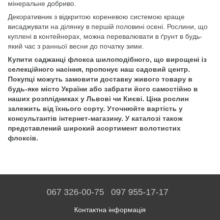
мінеральне добриво.
Декоративник з відкритою кореневою системою краще
висаджувати на ділянку в першій половині осені. Рослини, що
куплені в контейнерах, можна перевалювати в ґрунт в будь-
який час з ранньої весни до початку зими.
Купити саджанці флокса шилоподібного, що вирощені із
селекційного насіння, пропонує наш садовий центр.
Покупці можуть замовити доставку живого товару в
будь-яке місто України або забрати його самостійно в
наших розплідниках у Львові чи Києві. Ціна рослин
залежить від їхнього сорту. Уточнюйте вартість у
консультантів інтернет-магазину. У каталозі також
представлений широкий асортимент волотистих
флоксів.
067 326-00-75
097 955-17-17
Контактна інформація