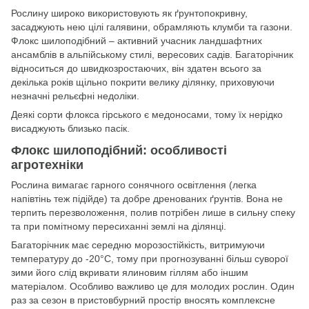
Рослину широко використовують як ґрунтопокривну,
засаджують нею цілі галявини, обрамляють клумби та газони.
Флокс шилоподібний – активний учасник ландшафтних
ансамблів в альпійському стилі, вересових садів. Багаторічник
відноситься до швидкозростаючих, він здатен всього за
декілька років щільно покрити велику ділянку, приховуючи
незначні рельєфні недоліки.
Деякі сорти флокса гірського є медоносами, тому їх нерідко
висаджують близько пасік.
Флокс шилоподібний: особливості
агротехніки
Рослина вимагає гарного сонячного освітлення (легка
напівтінь теж підійде) та добре дренованих ґрунтів. Вона не
терпить перезволоження, полив потрібен лише в сильну спеку
та при помітному пересиханні землі на ділянці.
Багаторічник має середню морозостійкість, витримуючи
температуру до -20°C, тому при прогнозуванні більш суворої
зими його слід вкривати ялиновим гіллям або іншим
матеріалом. Особливо важливо це для молодих рослин. Один
раз за сезон в пристовбурний простір вносять комплексне