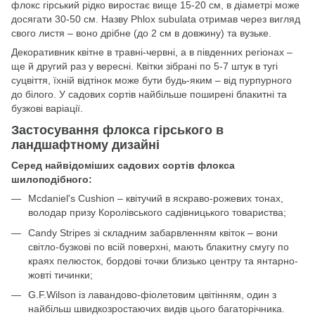
флокс гірський рідко виростає вище 15-20 см, в діаметрі може
досягати 30-50 см. Назву Phlox subulata отримав через вигляд
свого листя – воно дрібне (до 2 см в довжину) та вузьке.
Декоративник квітне в травні-червні, а в південних регіонах –
ще й другий раз у вересні. Квітки зібрані по 5-7 штук в тугі
суцвіття, їхній відтінок може бути будь-яким – від пурпурного
до білого. У садових сортів найбільше поширені блакитні та
бузкові варіації.
Застосування флокса гірського в
ландшафтному дизайні
Серед найвідоміших садових сортів флокса
шилоподібного:
Mcdaniel's Cushion – квітучий в яскраво-рожевих тонах,
володар призу Королівського садівницького товариства;
Candy Stripes зі складним забарвленням квіток – вони
світло-бузкові по всій поверхні, мають блакитну смугу по
краях пелюсток, бордові точки близько центру та янтарно-
жовті тичинки;
G.F.Wilson із лавандово-фіолетовим цвітінням, один з
найбільш швидкозростаючих видів цього багаторічника.