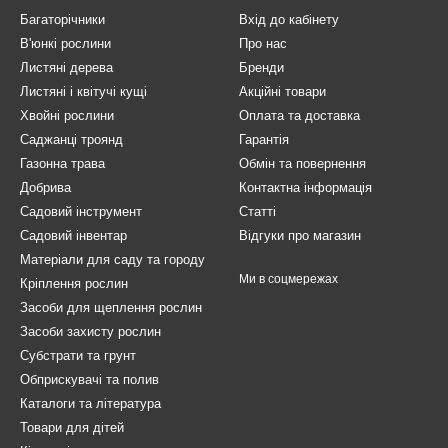
Багаторічники
Вхід до кабінету
В'юнкі рослини
Про нас
Листяні дерева
Бренди
Листяні і квітучі кущі
Акційні товари
Хвойні рослини
Оплата та доставка
Саджанці троянд
Гарантія
Газонна трава
Обмін та повернення
Добрива
Контактна інформація
Садовий інструмент
Статті
Садовий інвентар
Відгуки про магазин
Матеріали для саду та городу
Ми в соцмережах
Кріплення рослин
Засоби для щеплення рослин
Засоби захисту рослин
Субстрати та грунт
Обприскувачі та полив
Каталоги та література
Товари для дітей