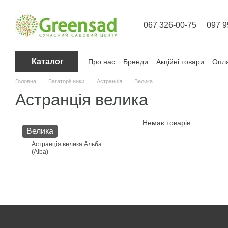
Перейти до основного контенту
067 326-00-75
097 9
Каталог
Про нас
Бренди
Акційні товари
Опла
Головна
Багаторічники
Астранція
Велика
Астранція велика
Немає товарів
Велика
Астранція велика Альба
(Alba)