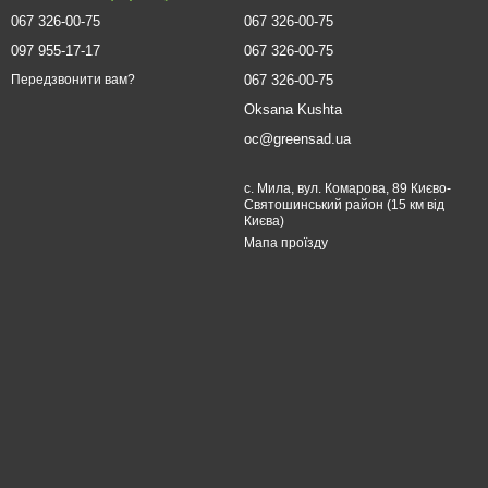
067 326-00-75
067 326-00-75
097 955-17-17
067 326-00-75
067 326-00-75
Передзвонити вам?
Oksana Kushta
oc@greensad.ua
с. Мила, вул. Комарова, 89 Києво-
Святошинський район (15 км від
Києва)
Мапа проїзду