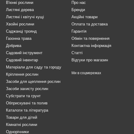
В'юнкі рослини
Про нас
Листяні дерева
Бренди
Листяні і квітучі кущі
Акційні товари
Хвойні рослини
Оплата та доставка
Саджанці троянд
Гарантія
Газонна трава
Обмін та повернення
Добрива
Контактна інформація
Садовий інструмент
Статті
Садовий інвентар
Відгуки про магазин
Матеріали для саду та городу
Ми в соцмережах
Кріплення рослин
Засоби для щеплення рослин
Засоби захисту рослин
Субстрати та грунт
Обприскувачі та полив
Каталоги та література
Товари для дітей
Кімнатні рослини
Однорічники