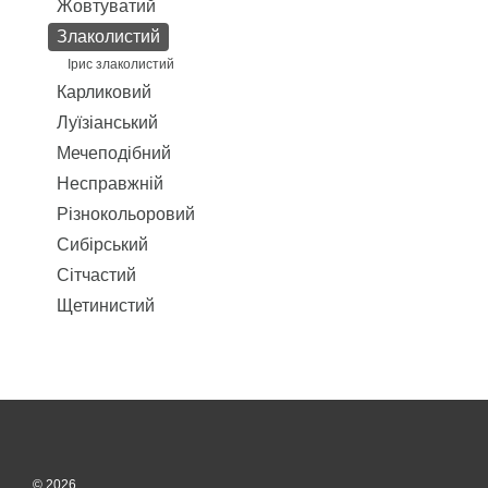
Жовтуватий
Злаколистий
Ірис злаколистий
Карликовий
Луїзіанський
Мечеподібний
Несправжній
Різнокольоровий
Сибірський
Сітчастий
Щетинистий
© 2026