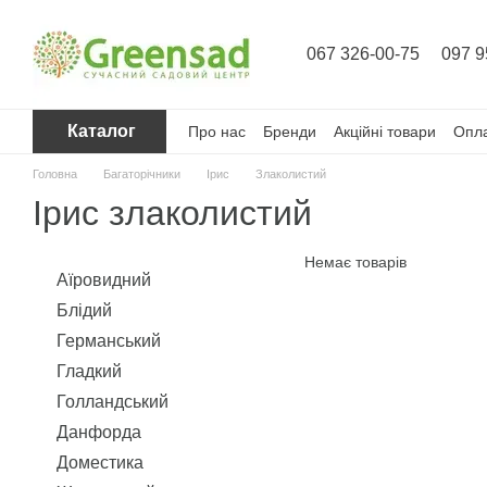
Перейти до основного контенту
067 326-00-75
097 9
Каталог
Про нас
Бренди
Акційні товари
Опла
Головна
Багаторічники
Ірис
Злаколистий
Ірис злаколистий
Немає товарів
Аїровидний
Блідий
Германський
Гладкий
Голландський
Данфорда
Доместика