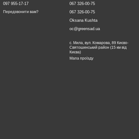
097 955-17-17
067 326-00-75
067 326-00-75
Передзвонити вам?
Oksana Kushta
oc@greensad.ua
с. Мила, вул. Комарова, 89 Києво-
Святошинський район (15 км від
Києва)
Мапа проїзду