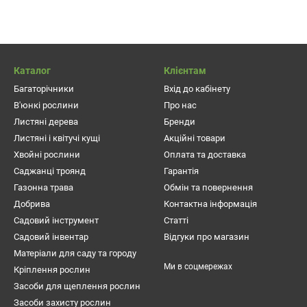
, висота - до 100 см. Така троянда на штамбі виглядає дуже цікаво і
красиві, зібрані в кисті. На одному стеблі може бути розташовано п'я
ний. Розміри квіток - середні. Кущ цвіте дуже рясно і пишно. Саме 
Каталог
Клієнтам
ий кущ виглядає дуже помітно.
Багаторічники
Вхід до кабінету
В'юнкі рослини
Про нас
бливе листя темно-зеленого кольору.
Листяні дерева
Бренди
Листяні і квітучі кущі
Акційні товари
о захворювань - середня. При неправильному догляді іноді уражає
Хвойні рослини
Оплата та доставка
 обов'язково слід добре перекопати грунт. Обов'язково розправляй
Саджанці троянд
Гарантія
, а головне - дренований..
Газонна трава
Обмін та повернення
Добрива
Контактна інформація
дки краще всього підходить весна. Грунт повинен встигнути прогрі
Садовий інструмент
Статті
ці з грудкою землі поміщають в воду, додаючи стимулятори росту.
Садовий інвентар
Відгуки про магазин
Матеріали для саду та городу
Ми в соцмережах
Кріплення рослин
Засоби для щеплення рослин
Засоби захисту рослин