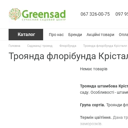
Перейти до основного контенту
067 326-00-75
097 9
Каталог
Про нас
Бренди
Акційні товари
Опла
Головна
Саджанці троянд
Флорібунда
Троянда флорібунда Крісталл (
Троянда флорібунда Крісталл
Немає товарів
Троянда штамбова Кріста
саду. Особливості - штам
Група сортів.
Троянди ф
Термін цвітіння.
Дана тр
заморозків.