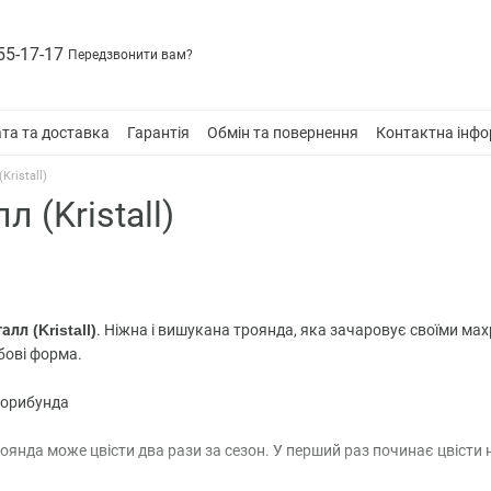
55-17-17
Передзвонити вам?
та та доставка
Гарантія
Обмін та повернення
Контактна інфо
Kristall)
 (Kristall)
лл (Kristall)
. Ніжна і вишукана троянда, яка зачаровує своїми ма
бові форма.
лорибунда
оянда може цвісти два рази за сезон. У перший раз починає цвісти на