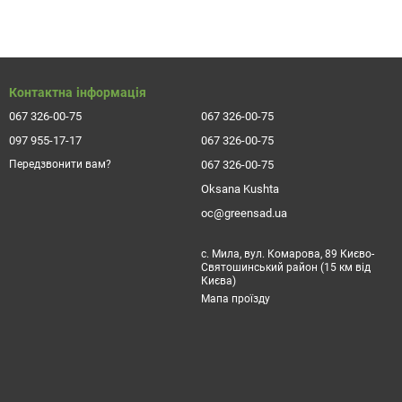
 помітно.
ть квіток. Квітки махрові, дуже красиві, колір - білий. Аромат
тому даний сорт часто вирощують на штамбі. На довгому
Контактна інформація
067 326-00-75
067 326-00-75
097 955-17-17
067 326-00-75
067 326-00-75
Передзвонити вам?
ться чорною плямистістю і борошнистою росою.
Oksana Kushta
oc@greensad.ua
те коріння. Яма повинна бути набагато більше кома з землею.
с. Мила, вул. Комарова, 89 Києво-
Святошинський район (15 км від
Києва)
тися до 10 градусів тепла. У посадкову яму обов'язково
Мапа проїзду