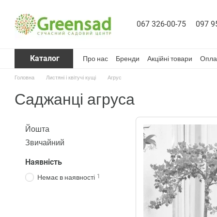
Перейти до основного контенту
067 326-00-75
097 9
Каталог
Про нас
Бренди
Акційні товари
Опла
Головна
Листяні і квітучі кущі
Агрус
Саджанці агруса
Йошта
Звичайний
Наявність
1
Немає в наявності