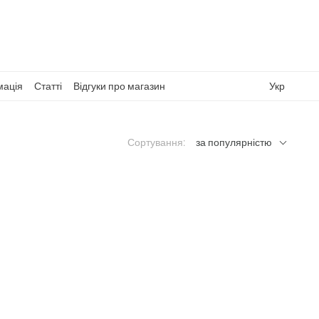
мація
Статті
Відгуки про магазин
Укр
Сортування:
за популярністю