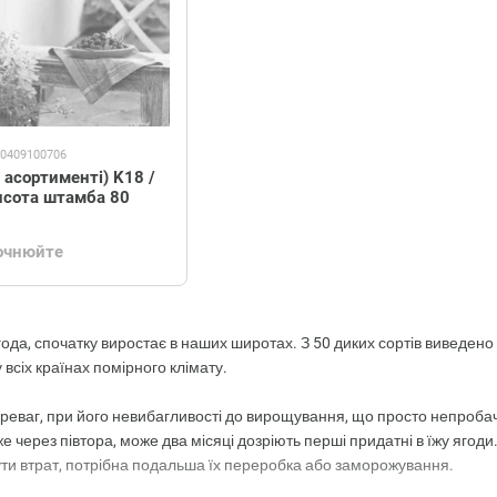
10409100706
 асортименті) K18 /
висота штамба 80
точнюйте
года, спочатку виростає в наших широтах. З 50 диких сортів виведено
всіх країнах помірного клімату.
переваг, при його невибагливості до вирощування, що просто непробач
Вже через півтора, може два місяці дозріють перші придатні в їжу ягод
ти втрат, потрібна подальша їх переробка або заморожування.