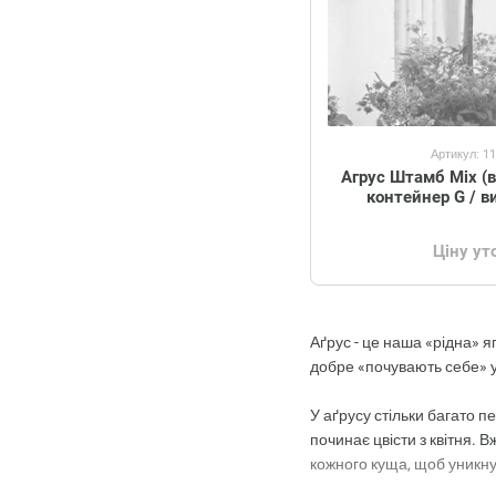
Артикул: 1
Агрус Штамб Mix (в
контейнер G / 
Ціну у
Аґрус - це наша «рідна» я
добре «почувають себе» у 
У аґрусу стільки багато 
починає цвісти з квітня. 
кожного куща, щоб уникну