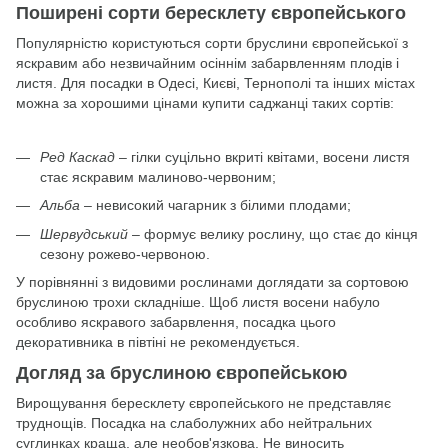
Поширені сорти бересклету європейського
Популярністю користуються сорти бруслини європейської з
яскравим або незвичайним осіннім забарвленням плодів і
листя. Для посадки в Одесі, Києві, Тернополі та інших містах
можна за хорошими цінами купити саджанці таких сортів:
Ред Каскад
– гілки суцільно вкриті квітами, восени листя
стає яскравим малиново-червоним;
Альба
– невисокий чагарник з білими плодами;
Шервудський
– формує велику рослину, що стає до кінця
сезону рожево-червоною.
У порівнянні з видовими рослинами доглядати за сортовою
бруслиною трохи складніше. Щоб листя восени набуло
особливо яскравого забарвлення, посадка цього
декоративника в півтіні не рекомендується.
Догляд за бруслиною європейською
Вирощування бересклету європейського не представляє
труднощів. Посадка на слаболужних або нейтральних
суглинках краща, але необов'язкова. Не виносить