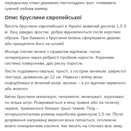
передньому плані деревних листопадних груп, пожвавить
сумний пейзаж взимку.
Опис бруслини європейської
Висота бруслини європейської в Україні зазвичай досягає 1,5-3
м. Кущ швидко зростає, добре відновлюється після коротких
обрізок. При бажанні з бруслини можна сформувати дерево
або прищепити його на штамб.
Молоді гілочки зелені з сіруватим відтінком, гнучкі,
чотиригранні через ребристі пробкові нарости. Коренева
система поверхнева, дає рясну поросль.
Листя подовжено-овальні, прості, з гострим кінчиком, шкірястої
текстури, довжиною до 12 см. Навесні і влітку вони
пофарбовані в зелений колір, восени – в усі відтінки червоного
або жовтого.
Квітки бруслини мініатюрні, непримітні, зеленуваті, згруповані
по кілька штук. Розкриваються в кінці травня або на початку
червня, тримаються близько трьох тижнів. Плід –
чотирьохлопатева рожева коробочка діаметром 1,5 см. Після
дозрівання наприкінці вересня вона лопається, оголюючи
жовто-помаранчеве насіння, яке висить на гілочках всю зиму.