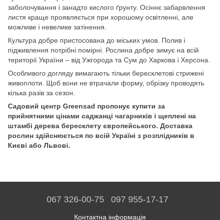
заболочування і занадто кислого ґрунту. Осіннє забарвлення
листя краще проявляється при хорошому освітленні, але
можливе і невелике затінення.
Культура добре пристосована до міських умов. Полив і
підживлення потрібні помірні. Рослина добре зимує на всій
території України – від Ужгорода та Сум до Харкова і Херсона.
Особливого догляду вимагають тільки бересклетові стрижені
живоплоти. Щоб вони не втрачали форму, обрізку проводять
кілька разів за сезон.
Садовий центр Greensad пропонує купити за
прийнятними цінами саджанці чагарників і щеплені на
штамбі дерева бересклету європейського. Доставка
рослин здійснюється по всій Україні з розплідників в
Києві або Львові.
067 326-00-75
097 955-17-17
Контактна інформація