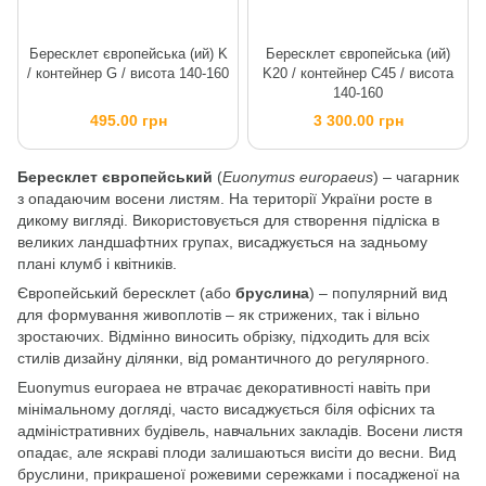
Бересклет європейська (ий) K
Бересклет європейська (ий)
/ контейнер G / висота 140-160
K20 / контейнер C45 / висота
140-160
495.00 грн
3 300.00 грн
Бересклет європейський
(
Euonymus europaeus
) – чагарник
з опадаючим восени листям. На території України росте в
дикому вигляді. Використовується для створення підліска в
великих ландшафтних групах, висаджується на задньому
плані клумб і квітників.
Європейський бересклет (або
бруслина
) – популярний вид
для формування живоплотів – як стрижених, так і вільно
зростаючих. Відмінно виносить обрізку, підходить для всіх
стилів дизайну ділянки, від романтичного до регулярного.
Euonymus europaea не втрачає декоративності навіть при
мінімальному догляді, часто висаджується біля офісних та
адміністративних будівель, навчальних закладів. Восени листя
опадає, але яскраві плоди залишаються висіти до весни. Вид
бруслини, прикрашеної рожевими сережками і посадженої на