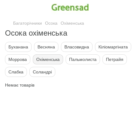
Багаторічники
Осока
Охіменська
Осока охіменська
Буханана
Весняна
Власовидна
Кіліомаргіната
Моррова
Охіменська
Пальмолиста
Петрайя
Слабка
Соландрі
Немає товарів