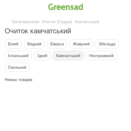
Багаторічники
Очиток (Седум)
Камчатський
Очиток камчатський
Білий
Видний
Еверса
Живучий
Зібольда
Іспанський
Їдкий
Камчатський
Несправжній
Скельний
Немає товарів