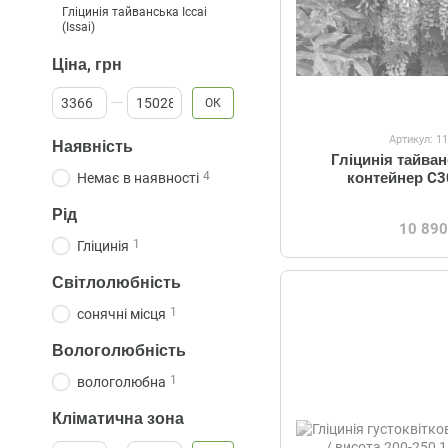
Гліцинія тайванська Іссаі
(Issai)
Ціна, грн
Від Ціна, грн
До Ціна, грн
ОК
Артикул: 1
Наявність
Гліцинія тайван
контейнер C3
4
Немає в наявності
Рід
10 890
1
Гліцинія
Світлолюбність
1
сонячні місця
Вологолюбність
1
вологолюбна
Кліматична зона