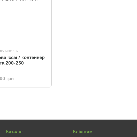
10502001107
ова Іссаі / контейнер
ота 200-250
.00 грн
Каталог
Клієнтам