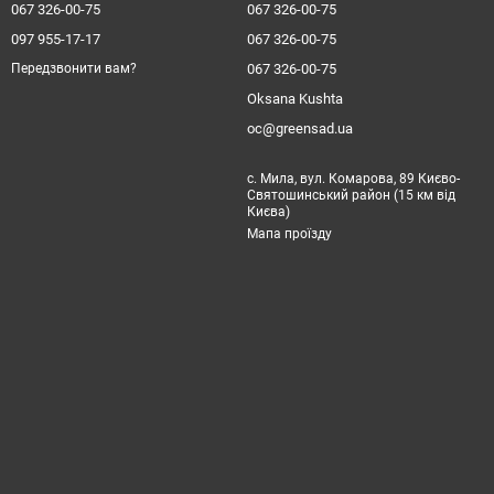
067 326-00-75
067 326-00-75
097 955-17-17
067 326-00-75
067 326-00-75
Передзвонити вам?
Oksana Kushta
oc@greensad.ua
с. Мила, вул. Комарова, 89 Києво-
Святошинський район (15 км від
Києва)
Мапа проїзду