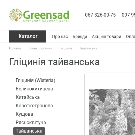
Перейти до основного контенту
067 326-00-75
097 9
Каталог
Про нас
Бренди
Акційні товари
Опла
Головна
В'юнкі рослини
Гліцинія
Тайванська
Гліцинія тайванська
Гліцинія (Wisteria)
Великокитицева
Китайська
Короткогронова
Кущова
Рясноквітуча
Тайванська