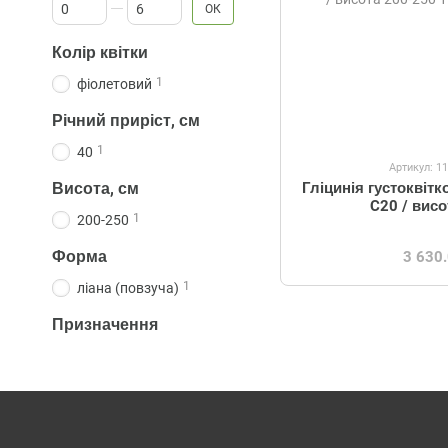
Від Кліматична зона
До Кліматична зона
ОК
Колір квітки
1
фіолетовий
Річний приріст, см
1
40
Артикул: 1
Висота, см
Гліцинія густоквітк
C20 / вис
1
200-250
Форма
3 630
1
ліана (повзуча)
Призначення