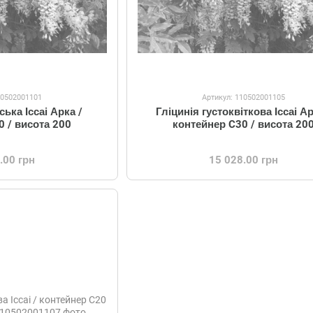
10502001101
Артикул: 110502001105
ська Іссаі Арка /
Гліцинія густоквіткова Іссаі Ар
0 / висота 200
контейнер C30 / висота 20
.00 грн
15 028.00 грн