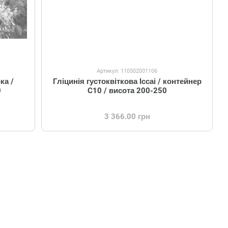
Артикул: 110502001106
ка /
Гліцинія густоквіткова Іссаі / контейнер
0
C10 / висота 200-250
3 366.00 грн