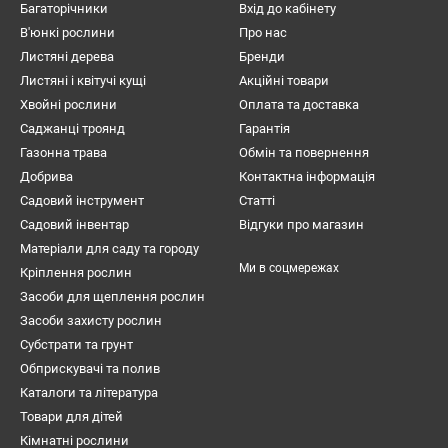
Багаторічники
Вхід до кабінету
В'юнкі рослини
Про нас
Листяні дерева
Бренди
Листяні і квітучі кущі
Акційні товари
Хвойні рослини
Оплата та доставка
Саджанці троянд
Гарантія
Газонна трава
Обмін та повернення
Добрива
Контактна інформація
Садовий інструмент
Статті
Садовий інвентар
Відгуки про магазин
Матеріали для саду та городу
Ми в соцмережах
Кріплення рослин
Засоби для щеплення рослин
Засоби захисту рослин
Субстрати та грунт
Обприскувачі та полив
Каталоги та література
Товари для дітей
Кімнатні рослини