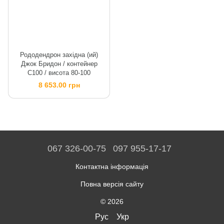
Рододендрон західна (ий)
Джок Бридон / контейнер
C100 / висота 80-100
8 653.00 грн
067 326-00-75
097 955-17-17
Контактна інформація
Повна версія сайту
© 2026
Рус
Укр