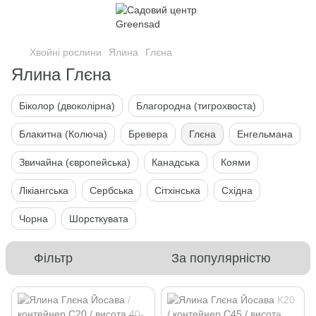
Хвойні рослини
Ялина
Глєна
Ялина Глєна
Біколор (двоколірна)
Благородна (тигрохвоста)
Блакитна (Колюча)
Бревера
Глєна
Енгельмана
Звичайна (європейська)
Канадська
Коями
Лікіангська
Сербська
Сітхінська
Східна
Чорна
Шорсткувата
Фільтр
За популярністю