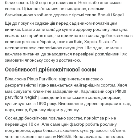
білих сосен. Цей сорт ще називають Негіші або японською
сосною. Ці імена з'явилися не випадково, оскільки
батьківщиною хвойного дерева є гірські схили Японії і Кореї.
Ще до покупки саджанців перед садівником-початківцем
виникає багато запитань: де купити здорову рослину, яка ціна
вважається прийнятною, чи приживеться сосна дрібноквіткова в
великих регіонах України, таких як Київ, Харків, Львів, з їх
несприятливою екологічною ситуацією. Ще одне, не менш
важливе питання: де знаходяться перевірені розплідники і як
замовити японську сосну з доставкою.
Особливості дрібноквіткової сосни
Біла сосна Pinus Parviflora відрізняється високою
декоративністю і гідно вважається найгарнішим сортом. Хвоя
має сивувате, блакитне забарвлення. Карликовий сорт Pinus
parviflora Negishi, виведений японськими селекціонерами,
культивується з 1890 року. Вічнозелене дерево прикрасить сад,
парк, сквер, будь-яку відкриту ділянку.
Сосна дрібноквіткова повільно зростає, приріст за рік не
перевищує 10 см. Але саме цей фактор робить рослину
популярною, адже більшість хвойних культур високі і об’ємні,
чого не скажеш про сосну Negishi. Вона акуратна, невелика,