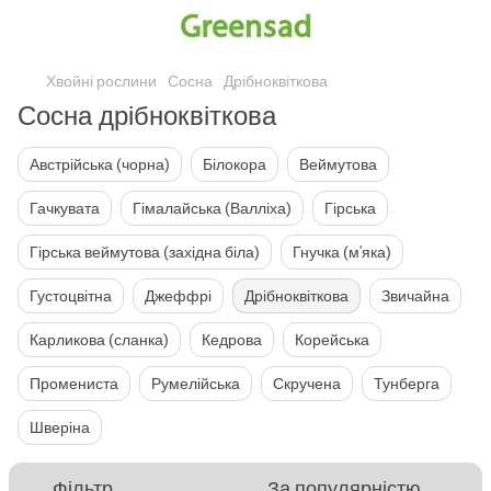
Хвойні рослини
Сосна
Дрібноквіткова
Сосна дрібноквіткова
Австрійська (чорна)
Білокора
Веймутова
Гачкувата
Гімалайська (Валліха)
Гірська
Гірська веймутова (західна біла)
Гнучка (м'яка)
Густоцвітна
Джеффрі
Дрібноквіткова
Звичайна
Карликова (сланка)
Кедрова
Корейська
Промениста
Румелійська
Скручена
Тунберга
Шверіна
Фільтр
За популярністю