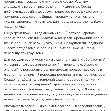
порадує вас прекрасною пухнастою хвоєю. Рослину
висаджують на сонячних, безвітряних ділянках. Сосна
дрібноквіткова стійка до засухи, гарно росте і розвивається при
помірному зволоженні. Віддає перевагу легким, помірно
кислим, дренованим ґрунтам. Для посадки ідеально підійдуть
піщані суміші.
Якщо ґрунт важкий (з домішками глини) потрібен дренаж -
керамзит або невеликі шматки битої цегли. Дренажний шар в
ямі не повинен перевищувати 20 см. Позбутися від надмірної
кислотності допоможе вапно (на 1 яму близько 350 грам,
перемішують з ґрунтом).
Для посадки варто купити живі саджанці у віці 3, 4 або 5 років. У
магазині є такі екземпляри за прийнятною ціною. З метою
економії не рекомендується викопувати першу-ліпшу сосну в
лісі, при неправильній пересадці рослини гинуть протягом року.
Краще придбати підготовлений саджанець в розпліднику. У
такій посадці є свої переваги: окрім самої рослини, можна
отримати кваліфіковану консультацію по догляду. До того ж,
дерева в лісі залишаться неушкодженими, а ви купите відмінний
екземпляр, який буде радувати багато років.
Висаджують саджанці дрібноквіткової сосни в середині весни, у
квітні, або на початку осені, у вересні. Викопують яму глибиною