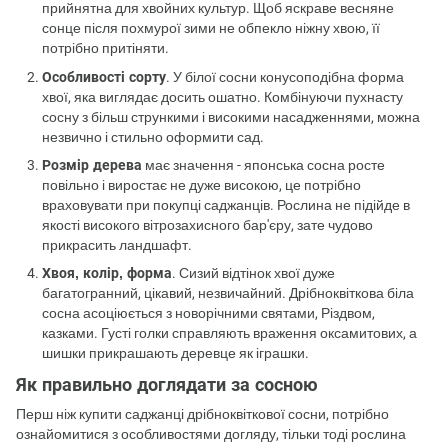
прийнятна для хвойних культур. Щоб яскраве весняне
сонце після похмурої зими не обпекло ніжну хвою, її
потрібно притіняти.
Особливості сорту
. У білої сосни конусоподібна форма
хвої, яка виглядає досить ошатно. Комбінуючи пухнасту
сосну з більш стрункими і високими насадженнями, можна
незвично і стильно оформити сад.
Розмір дерева
має значення - японська сосна росте
повільно і виростає не дуже високою, це потрібно
враховувати при покупці саджанців. Рослина не підійде в
якості високого вітрозахисного бар'єру, зате чудово
прикрасить ландшафт.
Хвоя, колір, форма
. Сизий відтінок хвої дуже
багатогранний, цікавий, незвичайний. Дрібноквіткова біла
сосна асоціюється з новорічними святами, Різдвом,
казками. Густі голки справляють враження оксамитових, а
шишки прикрашають деревце як іграшки.
Як правильно доглядати за сосною
Перш ніж купити саджанці дрібноквіткової сосни, потрібно
ознайомитися з особливостями догляду, тільки тоді рослина