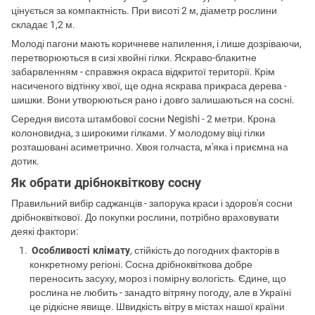
цінується за компактність. При висоті 2 м, діаметр рослини
складає 1,2 м.
Молоді пагони мають коричневе напилення, і лише дозріваючи,
перетворюються в сизі хвойні гілки. Яскраво-блакитне
забарвленням - справжня окраса відкритої території. Крім
насиченого відтінку хвої, ще одна яскрава прикраса дерева -
шишки. Вони утворюються рано і довго залишаються на сосні.
Середня висота штамбової сосни Negishi - 2 метри. Крона
колоновидна, з широкими гілками. У молодому віці гілки
розташовані асиметрично. Хвоя голчаста, м'яка і приємна на
дотик.
Як обрати дрібноквіткову сосну
Правильний вибір саджанців - запорука краси і здоров'я сосни
дрібноквіткової. До покупки рослини, потрібно враховувати
деякі фактори:
Особливості клімату
, стійкість до погодних факторів в
конкретному регіоні. Сосна дрібноквіткова добре
переносить засуху, мороз і помірну вологість. Єдине, що
рослина не любить - занадто вітряну погоду, але в Україні
це рідкісне явище. Швидкість вітру в містах нашої країни