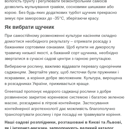
вологість ґрунту і регулювати безконтрольний самосів
дозволить мульчування гравієм, сосновими шишками або
корою. Без будь-яких додаткових турбот щучник прекрасно
зимує при заморозках до -35°C, зберігаючи красу.
Як вибрати щучник
При самостійному розмноженні культури насінням складно
домогтися необхідного результату – отримати розсаду з
бажаними сортовими ознаками. Щоб купити не дикорослу
травичку низької якості, а бажаний сорт щучника, необхідно
звертатися в сучасні садові центри з гарною репутацією.
Вибираючи рослину, важливо віддавати перевагу однорічним
саджанцям. Звертайте увагу, щоб листочки були пружними і
яскравими, а коріння добре зволоженим. Культура, вирощена
в розсадниках України, приживається краще.
Greensad пропонує недорого саджанці рослини з добре
розвиненою закритою кореневою системою і багатою зеленою
масою, розсаджені в літрові контейнери. Застосування
контейнерної агротехнології дає можливість благополучно
транспортувати рослину і при посадці не травмувати коріння.
Наші садові розплідники, розташовані в Києві та Львові,
як і інтернет-магазин, запропонують великий каталог