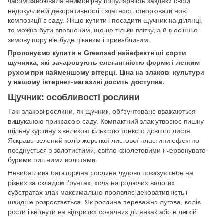
часом завоювала неймовірну популярність завдяки своїй
недокучливій декоративності і здатності створювати нові
композиції в саду. Якщо купити і посадити щучник на ділянці,
то можна бути впевненим, що не тільки влітку, а й в осінньо-
зимову пору він буде цікавим і привабливим.
Пропонуємо купити в Greensad найефектніші сорти
щучника, які зачаровують елегантністю форми і легким
рухом при найменшому вітерці. Ціна на злакові культури
у нашому інтернет-магазині досить доступна.
Щучник: особливості рослини
Такі злакові рослини, як щучник, обґрунтовано вважаються
вишуканою прикрасою саду. Компактний злак утворює пишну
щільну куртину з великою кількістю тонкого довгого листя.
Яскраво-зелений колір жорсткої листової пластини ефектно
поєднується з золотистими, світло-фіолетовими і червонувато-
бурими пишними волотями.
Невибаглива багаторічна рослина чудово показує себе на
різних за складом ґрунтах, хоча на родючих вологих
субстратах злак максимально проявляє декоративність і
швидше розростається. Як рослина переважно лугова, воліє
рости і квітнути на відкритих сонячних ділянках або в легкій