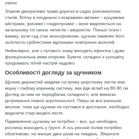
півтіні.
Злакові декоративні трави доречні в садах різноманітних
стилів. Влітку в поєднанні з яскравими квітами – кущовими
айстрами, ірисами і гладіолусами – вони виділяються на
загальному тлі своєю легкістю і ажурністю. Пізньої осені і
взимку, коли сад стає монохромним, щучник оживляє його
золотисто-сріблястими відтінками повітряних волотей.
Неймовірно, але з лугового злаку виходить ефектна і дуже
функціональна жива огорожа. Букети, складені з сухоцвіту,
продовжать літній настрій надовго.
Особливості догляду за щучником
Щучник дернистий завдяки гострому шорсткому листю має
міцну і глибоку кореневу систему, яка йде вглиб на 80-90 см.
Догляд за ним не передбачає складності, але вимагає
дотримання певної агротехнології. Перш за все ранньою
весною, поки ще щучник не пустився в зростання, необхідно
видалити старі вицвілі листя.
Підживлення щучнику не потрібно – все, що необхідно,
рослина знаходить у ґрунті. А ось рясний полив потрібен
обов'язково, не менше двох разів на тиждень. Зберігати