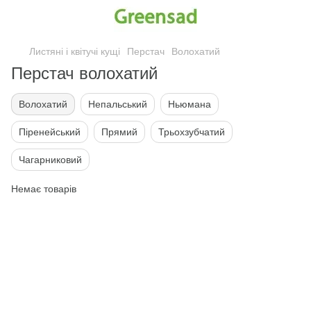
Листяні і квітучі кущі
Перстач
Волохатий
Перстач волохатий
Волохатий
Непальський
Ньюмана
Піренейський
Прямий
Трьохзубчатий
Чагарниковий
Немає товарів