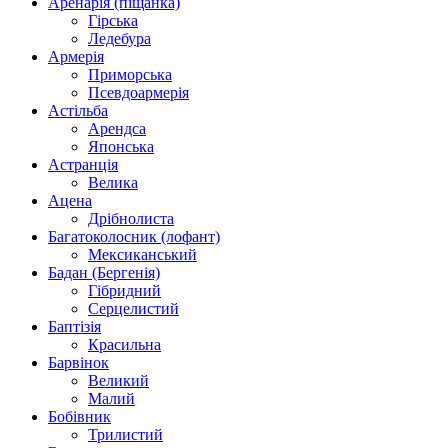
Аренарія (піщанка)
Гірська
Ледебура
Армерія
Приморська
Псевдоармерія
Астільба
Арендса
Японська
Астранція
Велика
Ацена
Дрібнолиста
Багатоколосник (лофант)
Мексиканський
Бадан (Бергенія)
Гібридний
Серцелистий
Баптізія
Красильна
Барвінок
Великий
Малий
Бобівник
Трилистий