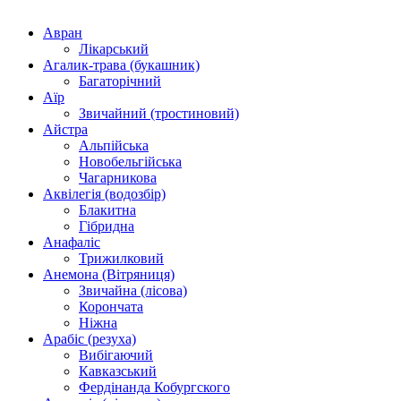
Авран
Лікарський
Агалик-трава (букашник)
Багаторічний
Аїр
Звичайний (тростиновий)
Айстра
Альпійська
Новобельгійська
Чагарникова
Аквілегія (водозбір)
Блакитна
Гібридна
Анафаліс
Трижилковий
Анемона (Вітряниця)
Звичайна (лісова)
Корончата
Ніжна
Арабіс (резуха)
Вибігаючий
Кавказський
Фердінанда Кобургского