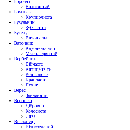
Бородач
Волотистий
Бруннера
Крупнолиста
Бузульник
Зубчастий
Бутелуа
Витончена
Ваточник
Клубненосний
М'ясо-червоний
Вербейник
Війчасте
Китицецвіте
Конвалієве
Крапчасте
Лучне
Верес
Звичайний
Вероніка
Дібровна
Колосиста
Сива
Вівсюнець
Вічнозелений