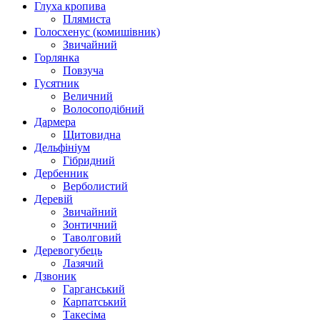
Глуха кропива
Плямиста
Голосхенус (комишівник)
Звичайний
Горлянка
Повзуча
Гусятник
Величний
Волосоподібний
Дармера
Щитовидна
Дельфініум
Гібридний
Дербенник
Верболистий
Деревій
Звичайний
Зонтичний
Таволговий
Деревогубець
Лазячий
Дзвоник
Гарганський
Карпатський
Такесіма