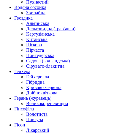
Пухнастий
Водяна сосонка
Звичайна
Гвоздика
Альпійська
Дельтовидна (трав'янка)
Картузіанська
Китайська
Піскова
Пірчаста
Понтедерська
Садова (голландська)
Сірувато-блакитна
Гейхера
Гейхерелла
Гібридна
Криваво-червона
Дрібноквіткова
Герань (журавець)
Великокореневищна
Гіпсофіла
Волотиста
Повзуча
Гісоп
Лікарський