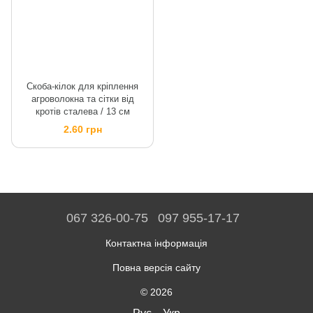
Скоба-кілок для кріплення
агроволокна та сітки від
кротів сталева / 13 см
2.60 грн
067 326-00-75
097 955-17-17
Контактна інформація
Повна версія сайту
© 2026