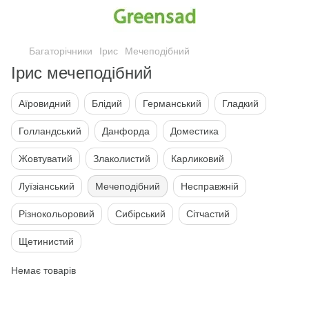
Багаторічники
Ірис
Мечеподібний
Ірис мечеподібний
Аїровидний
Блідий
Германський
Гладкий
Голландський
Данфорда
Доместика
Жовтуватий
Злаколистий
Карликовий
Луїзіанський
Мечеподібний
Несправжній
Різнокольоровий
Сибірський
Сітчастий
Щетинистий
Немає товарів