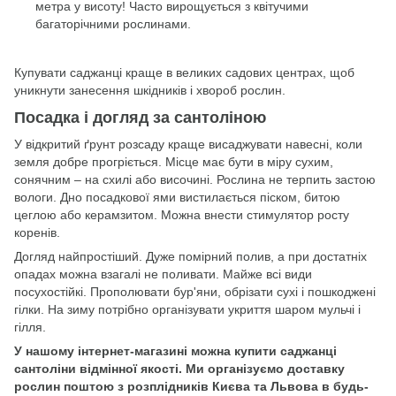
метра у висоту! Часто вирощується з квітучими
багаторічними рослинами.
Купувати саджанці краще в великих садових центрах, щоб
уникнути занесення шкідників і хвороб рослин.
Посадка і догляд за сантоліною
У відкритий ґрунт розсаду краще висаджувати навесні, коли
земля добре прогріється. Місце має бути в міру сухим,
сонячним – на схилі або височині. Рослина не терпить застою
вологи. Дно посадкової ями вистилається піском, битою
цеглою або керамзитом. Можна внести стимулятор росту
коренів.
Догляд найпростіший. Дуже помірний полив, а при достатніх
опадах можна взагалі не поливати. Майже всі види
посухостійкі. Прополювати бур'яни, обрізати сухі і пошкоджені
гілки. На зиму потрібно організувати укриття шаром мульчі і
гілля.
У нашому інтернет-магазині можна купити саджанці
сантоліни відмінної якості. Ми організуємо доставку
рослин поштою з розплідників Києва та Львова в будь-