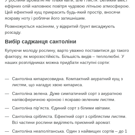
ефірних олій наповнює повітря чудовою літньою атмосферою.
Цей ефектний кущ прикрасить будь-який простір, вносячи
яскраву ноту і роблячи його затишнішим.
Розмножується насінням, у відкритий ґрунт висаджують
розсаду.
Вибір саджанця сантоліни
Купуючи молоду рослину, варто уважно поставитися до такого
фактору, як морозостійкість. Більшість видів – теплолюбні. У
наших розплідниках можна придбати наступні сорти:
Сантоліна кипарисовидна. Компактний акуратний кущ з
листям, що нагадує хвою кипариса.
Сантоліна зелена. Дуже симпатичний сорт з акуратною
напівсферичною кроною і яскраво-зеленим листям.
Сантоліна пір'яста. Єдиний сорт з білими квітами.
Сантоліна срібляста. Ефектний сорт з сріблястим листям.
Всі частини рослини виділяють приємний аромат.
Сантоліна неаполітанська. Один з найвищих сортів – до 1