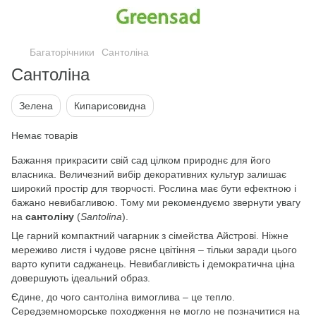
Багаторічники
Сантоліна
Сантоліна
Зелена
Кипарисовидна
Немає товарів
Бажання прикрасити свій сад цілком природнє для його
власника. Величезний вибір декоративних культур залишає
широкий простір для творчості. Рослина має бути ефектною і
бажано невибагливою. Тому ми рекомендуємо звернути увагу
на
сантоліну
(
Santolina
).
Це гарний компактний чагарник з сімейства Айстрові. Ніжне
мереживо листя і чудове рясне цвітіння – тільки заради цього
варто купити саджанець. Невибагливість і демократична ціна
довершують ідеальний образ.
Єдине, до чого сантоліна вимоглива – це тепло.
Середземноморське походження не могло не позначитися на