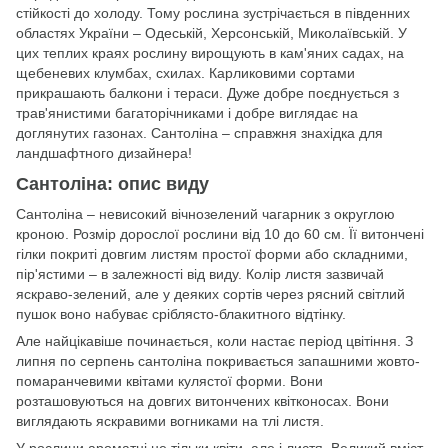
стійкості до холоду. Тому рослина зустрічається в південних
областях України – Одеській, Херсонській, Миколаївській. У
цих теплих краях рослину вирощують в кам'яних садах, на
щебеневих клумбах, схилах. Карликовими сортами
прикрашають балкони і тераси. Дуже добре поєднується з
трав'янистими багаторічниками і добре виглядає на
доглянутих газонах. Сантоліна – справжня знахідка для
ландшафтного дизайнера!
Сантоліна: опис виду
Сантоліна – невисокий вічнозелений чагарник з округлою
кроною. Розмір дорослої рослини від 10 до 60 см. Її витончені
гілки покриті довгим листям простої форми або складними,
пір'ястими – в залежності від виду. Колір листя зазвичай
яскраво-зелений, але у деяких сортів через рясний світлий
пушок воно набуває сріблясто-блакитного відтінку.
Але найцікавіше починається, коли настає період цвітіння. З
липня по серпень сантоліна покривається запашними жовто-
помаранчевими квітами кулястої форми. Вони
розташовуються на довгих витончених квітконосах. Вони
виглядають яскравими вогниками на тлі листя.
У рослини ароматні не тільки квіти, але і листя. Великий вміст