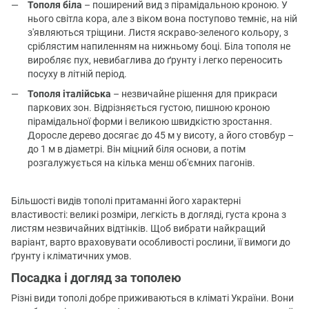
Тополя біла
– поширений вид з пірамідальною кроною. У
нього світла кора, але з віком вона поступово темніє, на ній
з'являються тріщини. Листя яскраво-зеленого кольору, з
сріблястим напиленням на нижньому боці. Біла тополя не
виробляє пух, невибаглива до ґрунту і легко переносить
посуху в літній період.
Тополя італійська
– незвичайне рішення для прикраси
паркових зон. Відрізняється густою, пишною кроною
пірамідальної форми і великою швидкістю зростання.
Доросле дерево досягає до 45 м у висоту, а його стовбур –
до 1 м в діаметрі. Він міцний біля основи, а потім
розгалужується на кілька менш об'ємних пагонів.
Більшості видів тополі притаманні його характерні
властивості: великі розміри, легкість в догляді, густа крона з
листям незвичайних відтінків. Щоб вибрати найкращий
варіант, варто враховувати особливості рослини, її вимоги до
ґрунту і кліматичних умов.
Посадка і догляд за тополею
Різні види тополі добре приживаються в кліматі України. Вони