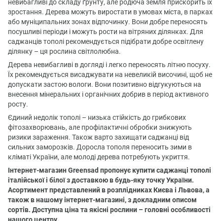
невибагливі до складу ґрунту, але родюча земля прискорить їх
зростання. Дерева можуть виростати в умовах міста, в парках
або муніципальних зонах відпочинку. Вони добре переносять
посушливі періоди і можуть рости на вітряних ділянках. Для
саджанців тополі рекомендується підібрати добре освітлену
ділянку – ця рослина світлолюбна.
Дерева невибагливі в догляді і легко переносять літню посуху.
Їх рекомендується висаджувати на невеликій височині, щоб не
допускати застою вологи. Вони позитивно відгукуються на
внесення мінеральних і органічних добрив в період активного
росту.
Єдиний недолік тополі – низька стійкість до грибкових
фітозахворювань, але профілактичні обробки знижують
ризики зараження. Також варто захищати саджанці від
сильних заморозків. Доросла тополя переносить зими в
кліматі України, але молоді дерева потребують укриття.
Інтернет-магазин Greensad пропонує купити саджанці тополі
італійської і білої з доставкою в будь-яку точку України.
Асортимент представлений в розплідниках Києва і Львова, а
також в нашому інтернет-магазині, з докладним описом
сортів. Доступна ціна та якісні рослини – головні особливості
нашого центру.