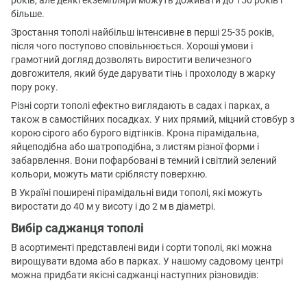
більше.
Зростання тополі найбільш інтенсивне в перші 25-35 років,
після чого поступово сповільнюється. Хороші умови і
грамотний догляд дозволять виростити величезного
довгожителя, який буде дарувати тінь і прохолоду в жарку
пору року.
Різні сорти тополі ефектно виглядають в садах і парках, а
також в самостійних посадках. У них прямий, міцний стовбур з
корою сірого або бурого відтінків. Крона пірамідальна,
яйцеподібна або шатроподібна, з листям різної форми і
забарвлення. Вони пофарбовані в темний і світлий зелений
кольори, можуть мати сріблясту поверхню.
В Україні поширені пірамідальні види тополі, які можуть
виростати до 40 м у висоту і до 2 м в діаметрі.
Вибір саджанця тополі
В асортименті представлені види і сорти тополі, які можна
вирощувати вдома або в парках. У нашому садовому центрі
можна придбати якісні саджанці наступних різновидів: