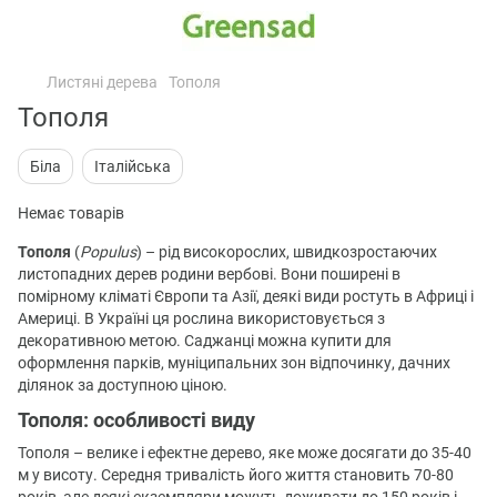
Листяні дерева
Тополя
Тополя
Біла
Італійська
Немає товарів
Тополя
(
Populus
) – рід високорослих, швидкозростаючих
листопадних дерев родини вербові. Вони поширені в
помірному кліматі Європи та Азії, деякі види ростуть в Африці і
Америці. В Україні ця рослина використовується з
декоративною метою. Саджанці можна купити для
оформлення парків, муніципальних зон відпочинку, дачних
ділянок за доступною ціною.
Тополя: особливості виду
Тополя – велике і ефектне дерево, яке може досягати до 35-40
м у висоту. Середня тривалість його життя становить 70-80
років, але деякі екземпляри можуть доживати до 150 років і