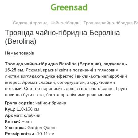
Саджанці троянд
Чайно-гібридні
Троянда чайно-гібридна Бе
Троянда чайно-гібридна Бероліна
(Berolina)
Немає товарів
Троянда чайно-гібридна Berolina (Бероліна), саджанець
15-25 см.
Яскраві, красиві квіти в поєднанні з глянсовим
листям виглядають дуже ефектно і викликають непідробний
інтерес. Аромат слабкий, солодкуватий, з фруктовими
нотками. Сорт не переносить дощів і палючого сонця. Грунт
повинна бути свіжа, багата органічними речовинами.
Група сортів:
чайно-гібридна
Кущ:
110-150 см
Аромат:
слабкий
Квітки:
жовті
Упаковка:
Garden Queen
Розмір квітки:
10-11 см