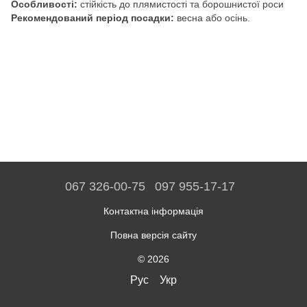
Особливості:
стійкість до плямистості та борошнистої роси
Рекомендований період посадки:
весна або осінь.
067 326-00-75
097 955-17-17
Контактна інформація
Повна версія сайту
© 2026
Рус
Укр