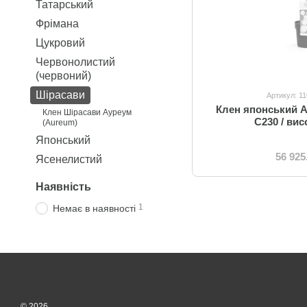
Татарський
Фрімана
Цукровий
Червонолистий
(червоний)
Шірасави
Артикул: 1
Клен японський А
Клен Шірасави Ауреум
C230 / вис
(Aureum)
Японський
56 925
Ясенелистий
Наявність
1
Немає в наявності
© 2026