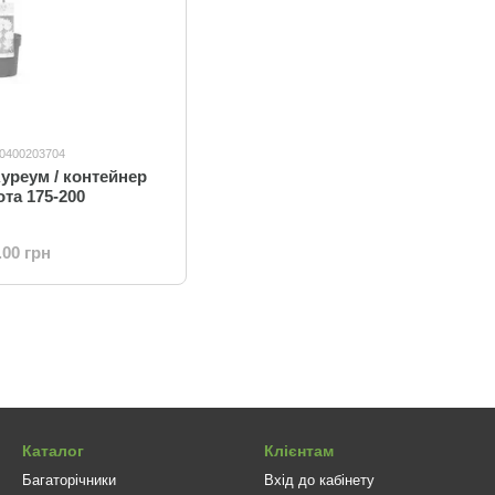
10400203704
уреум / контейнер
ота 175-200
.00 грн
Каталог
Клієнтам
Багаторічники
Вхід до кабінету