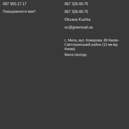
097 955-17-17
067 326-00-75
067 326-00-75
Передзвонити вам?
Oksana Kushta
oc@greensad.ua
с. Мила, вул. Комарова, 89 Києво-
Святошинський район (15 км від
Києва)
Мапа проїзду