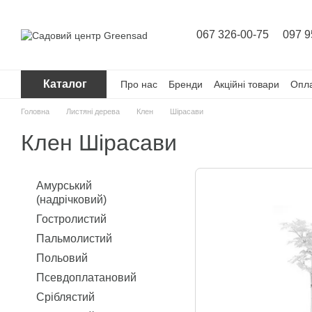
Перейти до основного контенту
067 326-00-75
097 9
Каталог
Про нас
Бренди
Акційні товари
Опла
Головна
Листяні дерева
Клен
Шірасави
Клен Шірасави
Амурський
(надрічковий)
Гостролистий
Пальмолистий
Польовий
Псевдоплатановий
Сріблястий