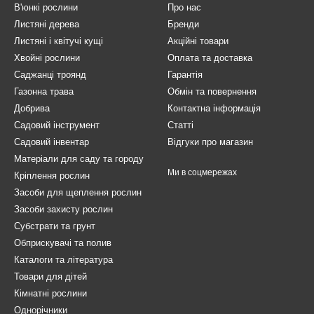
В'юнкі рослини
Про нас
Листяні дерева
Бренди
Листяні і квітучі кущі
Акційні товари
Хвойні рослини
Оплата та доставка
Саджанці троянд
Гарантія
Газонна трава
Обмін та повернення
Добрива
Контактна інформація
Садовий інструмент
Статті
Садовий інвентар
Відгуки про магазин
Матеріали для саду та городу
Ми в соцмережах
Кріплення рослин
Засоби для щеплення рослин
Засоби захисту рослин
Субстрати та грунт
Обприскувачі та полив
Каталоги та література
Товари для дітей
Кімнатні рослини
Однорічники