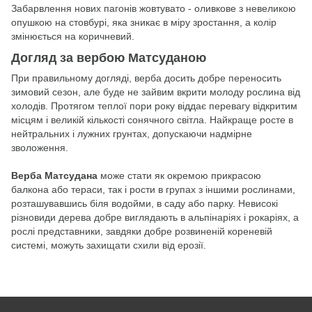
Забарвлення нових пагонів жовтувато - оливкове з невеликою
опушкою на стовбурі, яка зникає в міру зростання, а колір
змінюється на коричневий.
Догляд за вербою Матсуданою
При правильному догляді, верба досить добре переносить
зимовий сезон, але буде не зайвим вкрити молоду рослина від
холодів. Протягом теплої пори року віддає перевагу відкритим
місцям і великій кількості сонячного світла. Найкраще росте в
нейтральних і лужних грунтах, допускаючи надмірне
зволоження.
Верба Матсудана
може стати як окремою прикрасою
балкона або тераси, так і рости в групах з іншими рослинами,
розташувавшись біля водойми, в саду або парку. Невисокі
різновиди дерева добре виглядають в альпінаріях і рокаріях, а
рослі представники, завдяки добре розвиненій кореневій
системі, можуть захищати схили від ерозії.