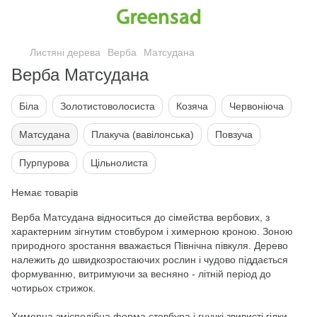
Листяні дерева
Верба
Матсудана
Верба Матсудана
Біла
Золотистоволосиста
Козяча
Червоніюча
Матсудана
Плакуча (вавілонська)
Повзуча
Пурпурова
Цільнолиста
Немає товарів
Верба Матсудана відноситься до сімейства вербових, з
характерним зігнутим стовбуром і химерною кроною. Зоною
природного зростання вважається Північна півкуля. Дерево
належить до швидкозростаючих рослин і чудово піддається
формуванню, витримуючи за весняно - літній період до
чотирьох стрижок.
Химерна змієподібна форма стовбура і гнучкі звивисті гілки