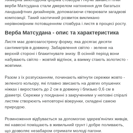
верби Матсудана стали джерелом натхнення для багатьох
ландшафтних дизайнерів, допомагаючи створювати загадкові
композиції. Такий хаотичний розвиток викликано
нерівномірним потовщенням стовбура і листя в процесі росту.
Верба Матсудана - опис та характеристика
Листя має довгозагострену форму, яка досягає десяти
сантиметрів в довжину. Забарвлення світло - зелене на
верхній стороні і блакитнувате знизу. В осінній період вони
набувають світло - жовтий відтінок, а взимку стають золотисто -
жовтими.
Разом з їх розпусканням, починають квітнути сережки жовто -
зеленого кольору, які плавно звисають на довгих опушених
ніжках і виростають до 2 см в довжину і близько 0,6 см в
діаметрі. Сережки у поєднанні з закрученими у неповні спіралі
листям створюють неповторні візерунки, складені самою
природою.
Розмноження відбувається за допомогою здерев'янілих живців,
які навесні поміщають в живильний грунт і добре поливають,
що дозволяє незабаром отримати молоді пагони.