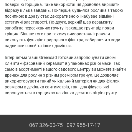
поверхню горщика. Таке використання дозволяє вирішити
відразу кілька завдань. По-перше, будь-яка рослина з такою
посипкою відразу стає декоративною і набуває відмінні
естетичні властивості. По-друге, верхній шар керамзиту
запобігає пересиханню грунту і захищає грунт від появи
тріщин. Більше того при такому використанні гранули
виконують функцію природного фільтра, забираючи з води
надлишки солей та інших домішок.
Інтернет-магазин Greensad готовий запропонувати своїм
клієнтам фасований керамзит в упаковках різної маси. Так
само в асортименті нашого садового центру ви можете знайти
дренаж для рослин з різним розміром гранул. Це дозволяє
використовувати такий унікальний матеріал як для фіалок
розміром в декілька сантиметрів, так і для фікусів, які
вирощуються в горщиках на кілька десятків літрів грунту.
067 326-00-75
097 955-17-17