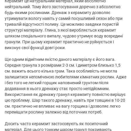
Керамзит це натуральний матеріал, який абсолютно
нейтральний. Тому його застосування доречно з абсолютно
будь-якими рослинами. Дренаж з керамзиту дозволяє
утримувати вологу навіть у самий посушливий сезон або при
тривалій відсутності поливу. Це можливо завдяки пористій
структурі матеріалу. Глина, з якої виробляється керамзит
шляхом спеціального випалу, чудово утримує воду всередині
гранули. При цьому керамзит практично не руйнується і
виконує свої функції довгі роки.
Ще одним відмітним якістю даного матеріалу є його вага.
Середня гранула з розмірами 2-3 см. і диметром близько 1,5
см. важить всього кілька грам. Така особливість не могла
залишитися непоміченою любителями кімнатних рослин. Адже
і без того не легкий горщик наповнений грунтом після
додавання в нього дренажу стає просто непідйомним.
Використання як дренажу гранул керамзиту повністю вирішує
цю проблему. Шар такого дренажу, навіть при товщині в 10-20
см. практично не впливає на вагу горщика і дозволяє легко
переміщати рослину залежно від поточних потреб.
Досить часто керамзит застосовують як посипочний
матеріал. Для цього тонким шаром гранул покривають