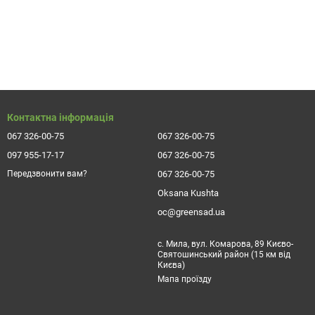
Контактна інформація
067 326-00-75
067 326-00-75
097 955-17-17
067 326-00-75
067 326-00-75
Передзвонити вам?
Oksana Kushta
oc@greensad.ua
с. Мила, вул. Комарова, 89 Києво-
Святошинський район (15 км від
Києва)
Мапа проїзду