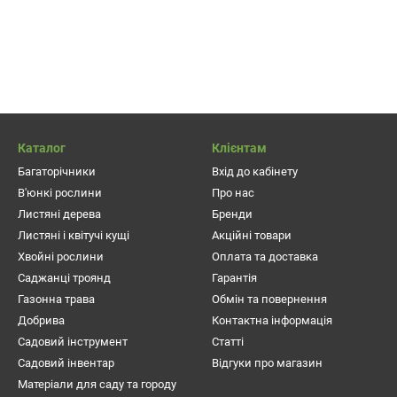
Каталог
Клієнтам
Багаторічники
Вхід до кабінету
В'юнкі рослини
Про нас
Листяні дерева
Бренди
Листяні і квітучі кущі
Акційні товари
Хвойні рослини
Оплата та доставка
Саджанці троянд
Гарантія
Газонна трава
Обмін та повернення
Добрива
Контактна інформація
Садовий інструмент
Статті
Садовий інвентар
Відгуки про магазин
Матеріали для саду та городу