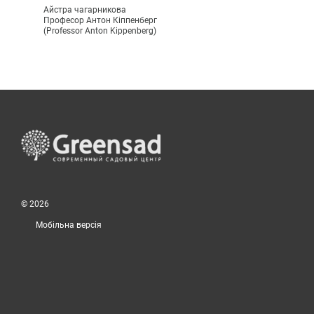
Айстра чагарникова
Професор Антон Кіппенберг
(Professor Anton Kippenberg)
© 2026
Мобільна версія