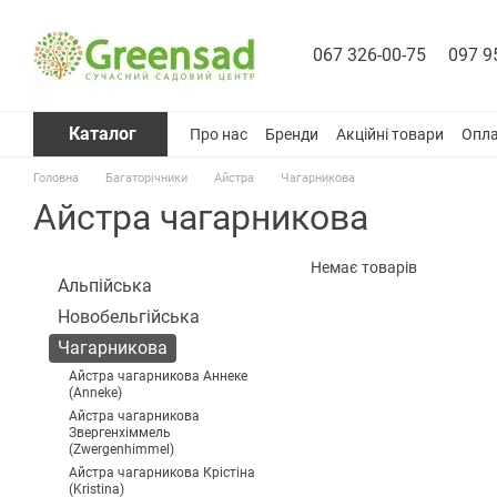
Перейти до основного контенту
067 326-00-75
097 9
Каталог
Про нас
Бренди
Акційні товари
Опла
Головна
Багаторічники
Айстра
Чагарникова
Айстра чагарникова
Немає товарів
Альпійська
Новобельгійська
Чагарникова
Айстра чагарникова Аннеке
(Anneke)
Айстра чагарникова
Звергенхіммель
(Zwergenhimmel)
Айстра чагарникова Крістіна
(Kristina)