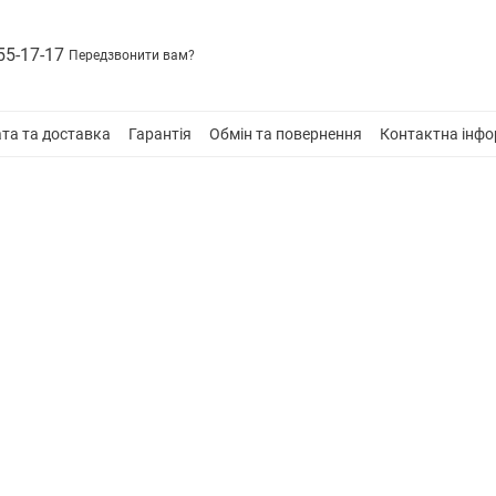
55-17-17
Передзвонити вам?
та та доставка
Гарантія
Обмін та повернення
Контактна інфо