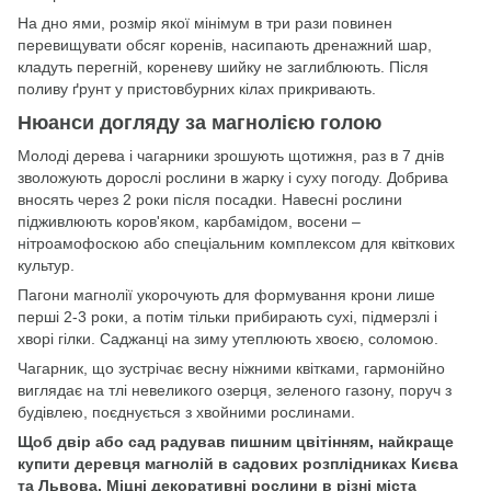
На дно ями, розмір якої мінімум в три рази повинен
перевищувати обсяг коренів, насипають дренажний шар,
кладуть перегній, кореневу шийку не заглиблюють. Після
поливу ґрунт у пристовбурних кілах прикривають.
Нюанси догляду за магнолією голою
Молоді дерева і чагарники зрошують щотижня, раз в 7 днів
зволожують дорослі рослини в жарку і суху погоду. Добрива
вносять через 2 роки після посадки. Навесні рослини
підживлюють коров'яком, карбамідом, восени –
нітроамофоскою або спеціальним комплексом для квіткових
культур.
Пагони магнолії укорочують для формування крони лише
перші 2-3 роки, а потім тільки прибирають сухі, підмерзлі і
хворі гілки. Саджанці на зиму утеплюють хвоєю, соломою.
Чагарник, що зустрічає весну ніжними квітками, гармонійно
виглядає на тлі невеликого озерця, зеленого газону, поруч з
будівлею, поєднується з хвойними рослинами.
Щоб двір або сад радував пишним цвітінням, найкраще
купити деревця магнолій в садових розплідниках Києва
та Львова. Міцні декоративні рослини в різні міста