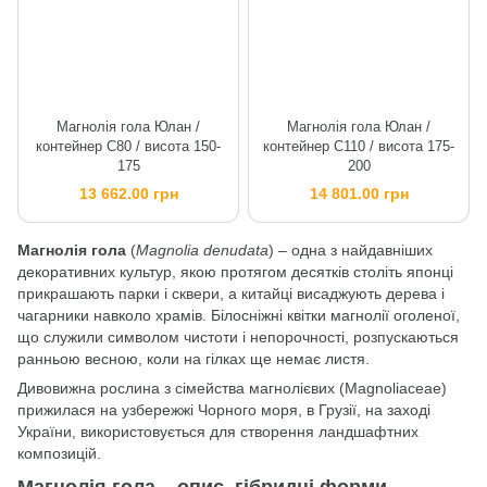
Магнолія гола Юлан /
Магнолія гола Юлан /
контейнер C80 / висота 150-
контейнер C110 / висота 175-
175
200
13 662.00 грн
14 801.00 грн
Магнолія гола
(
Magnolia denudata
) – одна з найдавніших
декоративних культур, якою протягом десятків століть японці
прикрашають парки і сквери, а китайці висаджують дерева і
чагарники навколо храмів. Білосніжні квітки магнолії оголеної,
що служили символом чистоти і непорочності, розпускаються
ранньою весною, коли на гілках ще немає листя.
Дивовижна рослина з сімейства магнолієвих (Magnoliaceae)
прижилася на узбережжі Чорного моря, в Грузії, на заході
України, використовується для створення ландшафтних
композицій.