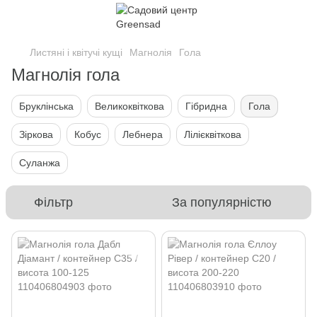
Листяні і квітучі кущі
Магнолія
Гола
Магнолія гола
Бруклінська
Великоквіткова
Гібридна
Гола
Зіркова
Кобус
Лебнера
Лілієквіткова
Суланжа
Фільтр
За популярністю