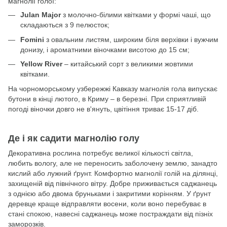
магнолії голої:
Julan Major
з молочно-білими квітками у формі чаші, що
складаються з 9 пелюсток;
Fomini
з овальним листям, широким біля верхівки і вужчим
донизу, і ароматними віночками висотою до 15 см;
Yellow River
– китайський сорт з великими жовтими
квітками.
На чорноморському узбережжі Кавказу магнолія гола випускає
бутони в кінці лютого, в Криму – в березні. При сприятливій
погоді віночки довго не в'януть, цвітіння триває 15-17 діб.
Де і як садити магнолію голу
Декоративна рослина потребує великої кількості світла,
любить вологу, але не переносить заболочену землю, занадто
кислий або лужний ґрунт. Комфортно магнолії голій на ділянці,
захищеній від північного вітру. Добре приживається саджанець
з однією або двома бруньками і закритими корінням. У ґрунт
деревце краще відправляти восени, коли воно перебуває в
стані спокою, навесні саджанець може постраждати від пізніх
заморозків.