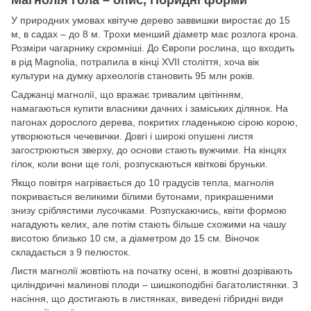
Магнолія гола – опис, гібридні форми
У природних умовах квітуче дерево заввишки виростає до 15
м, в садах – до 8 м. Трохи менший діаметр має розлога крона.
Розміри чагарнику скромніші. До Європи рослина, що входить
в рід Magnolia, потрапила в кінці XVII століття, хоча вік
культури на думку археологів становить 95 млн років.
Саджанці магнолії, що вражає тривалим цвітінням,
намагаються купити власники дачних і заміських ділянок. На
пагонах дорослого дерева, покритих гладенькою сірою корою,
утворюються чечевички. Довгі і широкі опушені листя
загострюються зверху, до основи стають вужчими. На кінцях
гілок, коли вони ще голі, розпускаються квіткові бруньки.
Якщо повітря нагрівається до 10 градусів тепла, магнолія
покривається великими білими бутонами, прикрашеними
знизу сріблястими лусочками. Розпускаючись, квіти формою
нагадують келих, але потім стають більше схожими на чашу
висотою близько 10 см, а діаметром до 15 см. Віночок
складається з 9 пелюсток.
Листя магнолії жовтіють на початку осені, в жовтні дозрівають
циліндричні малинові плоди – шишкоподібні багатолистянки. З
насіння, що достигають в листянках, виведені гібридні види