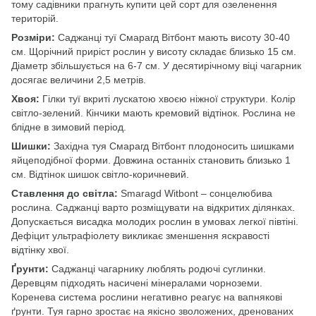
тому садівники прагнуть купити цей сорт для озеленення
територій.
Розміри:
Саджанці туї Смарагд Вітбонт мають висоту 30-40
см. Щорічний приріст рослин у висоту складає близько 15 см.
Діаметр збільшується на 6-7 см. У десятирічному віці чагарник
досягає величини 2,5 метрів.
Хвоя:
Гілки туї вкриті лускатою хвоєю ніжної структури. Колір
світло-зелений. Кінчики мають кремовий відтінок. Рослина не
блідне в зимовий період.
Шишки:
Західна туя Смарагд Вітбонт плодоносить шишками
яйцеподібної форми. Довжина останніх становить близько 1
см. Відтінок шишок світло-коричневий.
Ставлення до світла:
Smaragd Witbont – сонцелюбива
рослина. Саджанці варто розміщувати на відкритих ділянках.
Допускається висадка молодих рослин в умовах легкої півтіні.
Дефіцит ультрафіолету викликає зменшення яскравості
відтінку хвої.
Ґрунти:
Саджанці чагарнику люблять родючі суглинки.
Деревцям підходять насичені мінералами чорноземи.
Коренева система рослини негативно реагує на вапнякові
ґрунти. Туя гарно зростає на якісно зволожених, дренованих