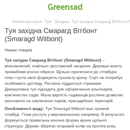
Хвойні рослини
Туя
Західна
Туя західна Смарагд Вітбонт (
Туя західна Смарагд Вітбонт
(Smaragd Witbont)
Немає товарів
Туя західна Смарагд Вітбонт (Smaragd Witbont)
–
вічнозелений, повільно зростаючий чагарник. Деревця мають
привабливі конічні обриси. Щільно прилягаючі до стовбура
гілки і густа хвоя формують пухнасту крону. Сорт не потребує
особливого догляду. Рослина піддається стрижкам.
Декоративна туя підходить для оформлення альпінаріїв,
кам'янистих садів. Мала вартість саджанців рослини дозволяє
економити на озелененні парків, присадибних територій.
Особливості виду:
Туя Smaragd Witbont має прямий
стовбур. Гілки ростуть у вертикальному напрямку. В результаті
формується правильна конічна форма крони щільної
структури. Дерево зберігає яскравий колір на протязі року,