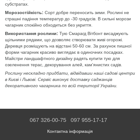
субстратах.
Морозостійкість:
Сорт добре переносить зими. Рослині не
страшні падіння температур до -30 градусів. В сильні морози
чагарник спокійно обходиться без укриття.
Використання рослини:
Тую Смарагд Вітбонт висаджують
щільними рядами, що дозволяє створювати живі огорожі.
Деревця розміщують на відстані 50-60 см. За рахунок пишної
форми чагарник красиво виглядає в одиночних посадках.
Майстри ландшафтного дизайну радять купити тую для
озеленення терас, декорування алей, кам'янистих садів.
Рослину нескладно придбати, відвідавши наші садові центри
в Києві і Львові. Сервіс виконує доставку саджанців
декоративного чагарника по всій території України.
067 326-00-75
097 955-17-17
Контактна інформація