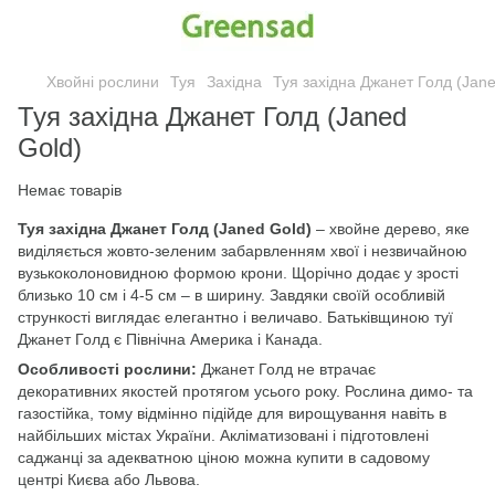
Хвойні рослини
Туя
Західна
Туя західна Джанет Голд (Jane
Туя західна Джанет Голд (Janed
Gold)
Немає товарів
Туя західна Джанет Голд (Janed Gold)
– хвойне дерево, яке
виділяється жовто-зеленим забарвленням хвої і незвичайною
вузькоколоновидною формою крони. Щорічно додає у зрості
близько 10 см і 4-5 см – в ширину. Завдяки своїй особливій
стрункості виглядає елегантно і величаво. Батьківщиною туї
Джанет Голд є Північна Америка і Канада.
Особливості рослини:
Джанет Голд не втрачає
декоративних якостей протягом усього року. Рослина димо- та
газостійка, тому відмінно підійде для вирощування навіть в
найбільших містах України. Акліматизовані і підготовлені
саджанці за адекватною ціною можна купити в садовому
центрі Києва або Львова.