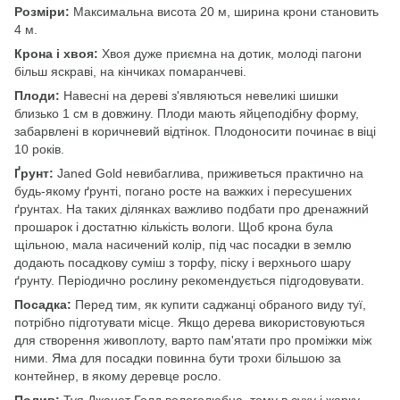
Розміри:
Максимальна висота 20 м, ширина крони становить
4 м.
Крона і хвоя:
Хвоя дуже приємна на дотик, молоді пагони
більш яскраві, на кінчиках помаранчеві.
Плоди:
Навесні на дереві з'являються невеликі шишки
близько 1 см в довжину. Плоди мають яйцеподібну форму,
забарвлені в коричневий відтінок. Плодоносити починає в віці
10 років.
Ґрунт:
Janed Gold невибаглива, приживеться практично на
будь-якому ґрунті, погано росте на важких і пересушених
ґрунтах. На таких ділянках важливо подбати про дренажний
прошарок і достатню кількість вологи. Щоб крона була
щільною, мала насичений колір, під час посадки в землю
додають посадкову суміш з торфу, піску і верхнього шару
ґрунту. Періодично рослину рекомендується підгодовувати.
Посадка:
Перед тим, як купити саджанці обраного виду туї,
потрібно підготувати місце. Якщо дерева використовуються
для створення живоплоту, варто пам'ятати про проміжки між
ними. Яма для посадки повинна бути трохи більшою за
контейнер, в якому деревце росло.