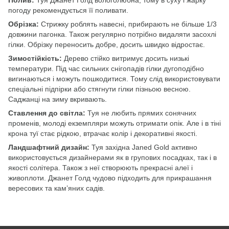
Полив:
Туя Джанет Голд вологолюбна, тому в суху і жарку
погоду рекомендується її поливати.
Обрізка:
Стрижку роблять навесні, прибирають не більше 1/3
довжини пагонка. Також регулярно потрібно видаляти засохлі
гілки. Обрізку переносить добре, досить швидко відростає.
Зимостійкість:
Дерево стійко витримує досить низькі
температури. Під час сильних снігопадів гілки дугоподібно
вигинаються і можуть пошкодитися. Тому слід використовувати
спеціальні підпірки або стягнути гілки пізньою весною.
Саджанці на зиму вкривають.
Ставлення до світла:
Туя не любить прямих сонячних
променів, молоді екземпляри можуть отримати опік. Але і в тіні
крона туї стає рідкою, втрачає колір і декоративні якості.
Ландшафтний дизайн:
Туя західна Janed Gold активно
використовується дизайнерами як в групових посадках, так і в
якості солітера. Також з неї створюють прекрасні алеї і
живоплоти. Джанет Голд чудово підходить для прикрашання
вересових та кам’яних садів.