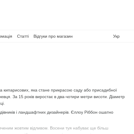
рмація
Статті
Відгуки про магазин
Укр
ва кипарисових, яка стане прикрасою саду або присадибної
вця. За 15 років виростає в два-чотири метри висоти. Діаметр
ці.
адівників і ландшафтних дизайнерів. Єллоу Ріббон ошатно
асиченим жовтим відливом. Восени туя набуває ще більш