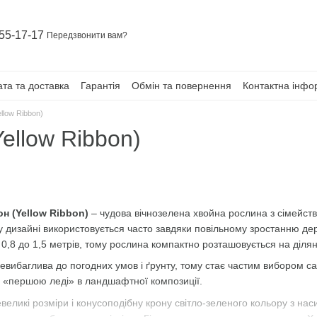
55-17-17
Передзвонити вам?
та та доставка
Гарантія
Обмін та повернення
Контактна інфо
llow Ribbon)
ellow Ribbon)
он (Yellow Ribbon)
– чудова вічнозелена хвойна рослина з сімейст
дизайні використовується часто завдяки повільному зростанню дере
д 0,8 до 1,5 метрів, тому рослина компактно розташовується на ділян
вибаглива до погодних умов і ґрунту, тому стає частим вибором с
ає «першою леді» в ландшафтної композиції.
великі розміри і конусоподібну крону світло-зеленого кольору з н