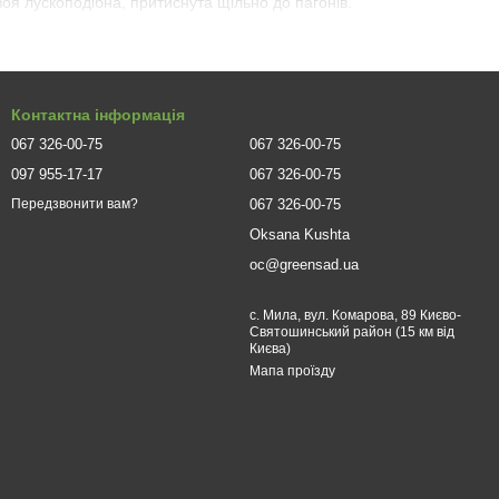
воя лускоподібна, притиснута щільно до пагонів.
має кілька глибоких коренів і кілька тонких бічних, які широко
ладу і кислотності. Найбільш комфортно себе почуває на
Контактна інформація
вітряних ділянок і суховіїв. Рослину можна підстригати і
живлення, зріле дерево спеціальної підкормки добривами не
067 326-00-75
067 326-00-75
 прокинулася. У посуху полив і зрошення – обов'язкові.
097 955-17-17
067 326-00-75
 цьому добре виглядає як в змішаній листяно-хвойній
067 326-00-75
Передзвонити вам?
Oksana Kushta
равою представницею хвойних рослин. А завдяки невибагливості
oc@greensad.ua
х дизайнерів.
с. Мила, вул. Комарова, 89 Києво-
центри розташовані в Києві та Львові, доставка рослин
Святошинський район (15 км від
Києва)
Мапа проїзду