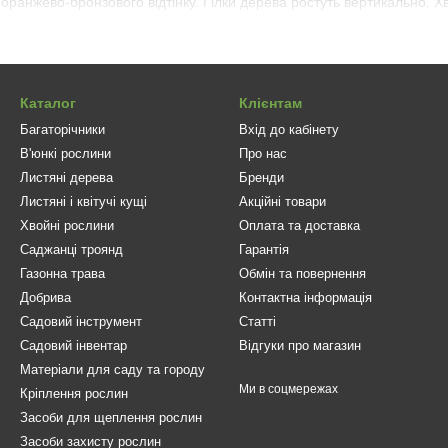
 оранжево-бронзового відтінку. Гілки дерева ростуть вертикально. Х
ї Yellow Ribbon розгалужена і поверхнева коренева система. Рослина 
и.
анці рекомендується на світлі ділянки, ґрунт підходить різного ск
Каталог
Клієнтам
е дренованих ґрунтах. Слід уникати щільних і сухих ґрунтів, а також 
садку переносить спокійно. У молодому віці саджанець вимагає під
Багаторічники
Вхід до кабінету
сни рекомендується рясно поливати і зрошувати крону туї, щоб вона
В'юнкі рослини
Про нас
Листяні дерева
Бренди
фтному дизайні:
Єллоу Ріббон не займає багато місця в саду, при
Листяні і квітучі кущі
Акційні товари
ному груповому насадженні, нерідко висаджується поодиноко.
Хвойні рослини
Оплата та доставка
ого золотисто-жовтого відтінку робить тую сорту Єллоу Ріббон яск
Саджанці троянд
Гарантія
low Ribbon прагнуть купити і висадити на ділянці багато ландшафтни
Газонна трава
Обмін та повернення
ллоу Ріббон можна в нашому інтернет-магазині. Наші садові 
Добрива
Контактна інформація
країні.
Садовий інструмент
Статті
Садовий інвентар
Відгуки про магазин
Матеріали для саду та городу
Ми в соцмережах
Кріплення рослин
Засоби для щеплення рослин
Засоби захисту рослин