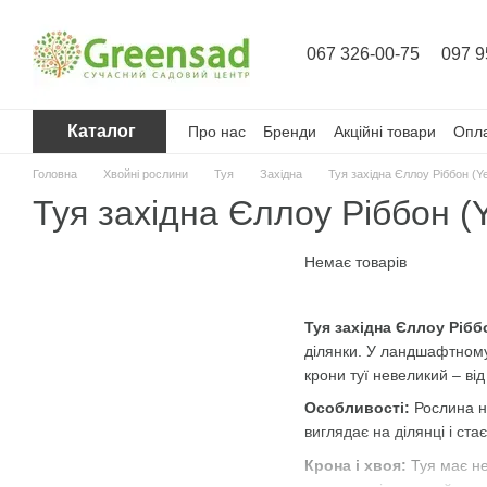
Перейти до основного контенту
067 326-00-75
097 9
Каталог
Про нас
Бренди
Акційні товари
Опла
Головна
Хвойні рослини
Туя
Західна
Туя західна Єллоу Ріббон (Ye
Туя західна Єллоу Ріббон (Y
Немає товарів
Туя західна Єллоу Рібб
ділянки. У ландшафтному 
крони туї невеликий – ві
Особливості:
Рослина не
виглядає на ділянці і ст
Крона і хвоя:
Туя має не