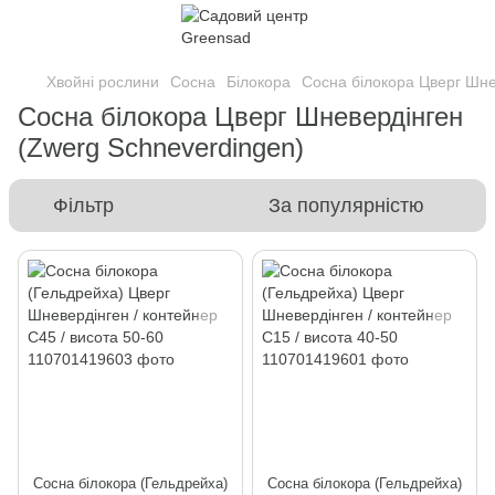
Хвойні рослини
Сосна
Білокора
Сосна білокора Цверг Шне
Сосна білокора Цверг Шневердінген
(Zwerg Schneverdingen)
Фільтр
За популярністю
Сосна білокора (Гельдрейха)
Сосна білокора (Гельдрейха)