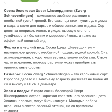
Сосна белокорая Цверг Шневердинген (Zwerg
Schneverdingen)
– компактное хвойное растение с
необычной густой кроной. Его саженцы стоит купить для дома
и сада, а также для парков и общественных зон отдыха. Сорт
ценят за неприхотливость в уходе, высокую степень
устойчивости к болезням и морозостойкость, а также за
эффектный внешний вид.
Форма и внешний вид
: Сосна Цверг Шневердинген –
низкорослое дерево с необычной подушковидной кроной. Она
асимметричная, с короткими вертикальными побегами. Ствол
часто искривлен, поэтому растение может приобретать
оригинальные формы.
Размеры
: Сосна Zwerg Schneverdingen – это карликовый сорт.
Взрослое дерево к 10-летнему возрасту достигает не более 40
см в высоту и 60 см в диаметре.
Хвоя и плоды
: У сорта сосны белокорой Цверг
Шневердинген острая, короткая хвоя темного зеленого цвета.
Хвоинки плоские, могут быть изогнуты. Молодые побеги
окрашены в светло-зеленый оттенок, но со временем
темнеют.