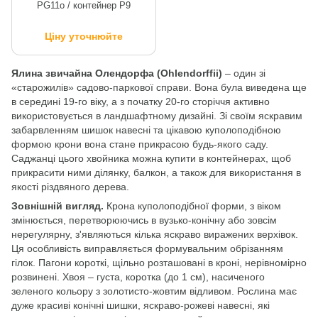
PG11o / контейнер P9
Ціну уточнюйте
Ялина звичайна Олендорфа (Ohlendorffii)
– один зі
«старожилів» садово-паркової справи. Вона була виведена ще
в середині 19-го віку, а з початку 20-го сторіччя активно
використовується в ландшафтному дизайні. Зі своїм яскравим
забарвленням шишок навесні та цікавою куполоподібною
формою крони вона стане прикрасою будь-якого саду.
Саджанці цього хвойника можна купити в контейнерах, щоб
прикрасити ними ділянку, балкон, а також для використання в
якості різдвяного дерева.
Зовнішній вигляд.
Крона куполоподібної форми, з віком
змінюється, перетворюючись в вузько-конічну або зовсім
нерегулярну, з'являються кілька яскраво виражених верхівок.
Ця особливість виправляється формувальним обрізанням
гілок. Пагони короткі, щільно розташовані в кроні, нерівномірно
розвинені. Хвоя – густа, коротка (до 1 см), насиченого
зеленого кольору з золотисто-жовтим відливом. Рослина має
дуже красиві конічні шишки, яскраво-рожеві навесні, які