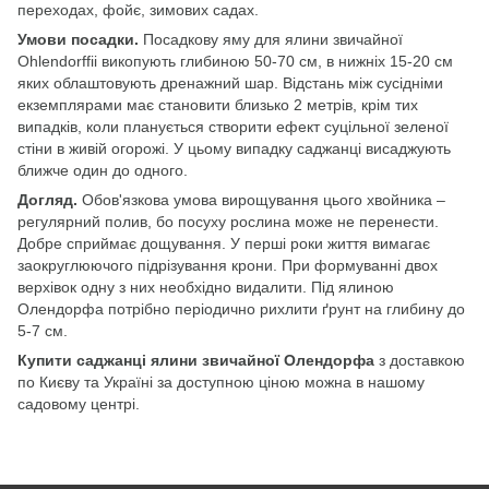
переходах, фойє, зимових садах.
Умови посадки.
Посадкову яму для ялини звичайної
Ohlendorffii викопують глибиною 50-70 см, в нижніх 15-20 см
яких облаштовують дренажний шар. Відстань між сусідніми
екземплярами має становити близько 2 метрів, крім тих
випадків, коли планується створити ефект суцільної зеленої
стіни в живій огорожі. У цьому випадку саджанці висаджують
ближче один до одного.
Догляд.
Обов'язкова умова вирощування цього хвойника –
регулярний полив, бо посуху рослина може не перенести.
Добре сприймає дощування. У перші роки життя вимагає
заокруглюючого підрізування крони. При формуванні двох
верхівок одну з них необхідно видалити. Під ялиною
Олендорфа потрібно періодично рихлити ґрунт на глибину до
5-7 см.
Купити саджанці ялини звичайної Олендорфа
з доставкою
по Києву та Україні за доступною ціною можна в нашому
садовому центрі.