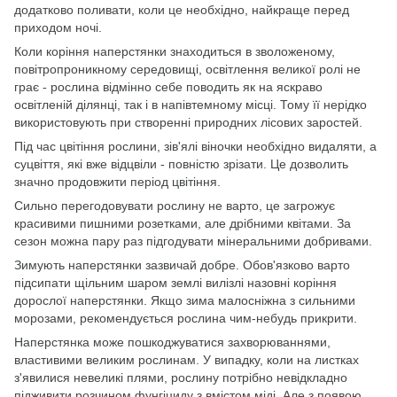
додатково поливати, коли це необхідно, найкраще перед
приходом ночі.
Коли коріння наперстянки знаходиться в зволоженому,
повітропроникному середовищі, освітлення великої ролі не
грає - рослина відмінно себе поводить як на яскраво
освітленій ділянці, так і в напівтемному місці. Тому її нерідко
використовують при створенні природних лісових заростей.
Під час цвітіння рослини, зів'ялі віночки необхідно видаляти, а
суцвіття, які вже відцвіли - повністю зрізати. Це дозволить
значно продовжити період цвітіння.
Сильно перегодовувати рослину не варто, це загрожує
красивими пишними розетками, але дрібними квітами. За
сезон можна пару раз підгодувати мінеральними добривами.
Зимують наперстянки зазвичай добре. Обов'язково варто
підсипати щільним шаром землі вилізлі назовні коріння
дорослої наперстянки. Якщо зима малосніжна з сильними
морозами, рекомендується рослина чим-небудь прикрити.
Наперстянка може пошкоджуватися захворюваннями,
властивими великим рослинам. У випадку, коли на листках
з'явилися невеликі плями, рослину потрібно невідкладно
підживити розчином фунгіциду з вмістом міді. Але з появою