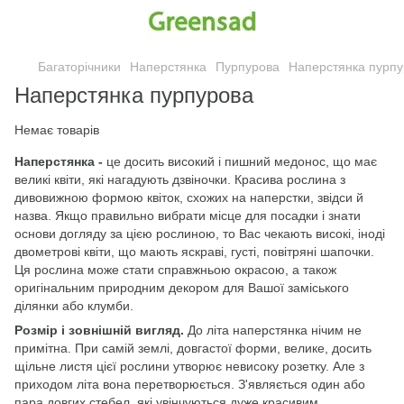
Багаторічники
Наперстянка
Пурпурова
Наперстянка пурпу
Наперстянка пурпурова
Немає товарів
Наперстянка -
це досить високий і пишний медонос, що має
великі квіти, які нагадують дзвіночки. Красива рослина з
дивовижною формою квіток, схожих на наперстки, звідси й
назва. Якщо правильно вибрати місце для посадки і знати
основи догляду за цією рослиною, то Вас чекають високі, іноді
двометрові квіти, що мають яскраві, густі, повітряні шапочки.
Ця рослина може стати справжньою окрасою, а також
оригінальним природним декором для Вашої заміського
ділянки або клумби.
Розмір і зовнішній вигляд.
До літа наперстянка нічим не
примітна. При самій землі, довгастої форми, велике, досить
щільне листя цієї рослини утворює невисоку розетку. Але з
приходом літа вона перетворюється. З'являється один або
пара довгих стебел, які увінчуються дуже красивим,