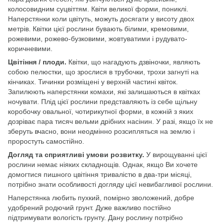
колосовидним суцвіттям. Квіти великої форми, пониклі.
Наперстянки коли цвітуть, можуть досягати у висоту двох
метрів. Квітки цієї рослини бувають білими, кремовими,
рожевими, рожево-бузковими, жовтуватими і рудувато-
коричневими.
Цвітіння / плоди.
Квітки, що нагадують дзвіночки, являють
собою пелюстки, що зрослися в трубочки, трохи загнуті на
кінчиках. Тичинки розміщені у верхній частині квіток.
Запилюють наперстянки комахи, які залишаються в квітках
ночувати. Плід цієї рослини представляють із себе щільну
коробочку овальної, чотирикутної форми, в кожній з яких
дозріває пара тисяч вельми дрібних насінин. У разі, якщо їх не
зберуть вчасно, вони неодмінно розсипляться на землю і
проростуть самостійно.
Догляд та сприятливі умови розвитку.
У вирощуванні цієї
рослини немає ніяких складнощів. Однак, якщо Ви хочете
домогтися пишного цвітіння тривалістю в два-три місяці,
потрібно знати особливості догляду цієї невибагливої ​​рослини.
Наперстянка любить пухкий, помірно зволожений, добре
удобрений родючий грунт. Дуже важливо постійно
підтримувати вологість грунту. Дану рослину потрібно