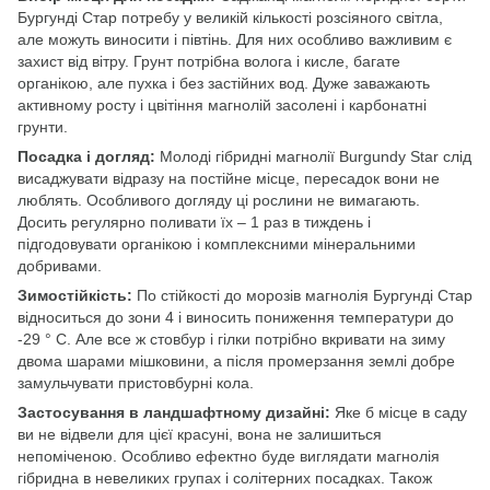
Бургунді Стар потребу у великій кількості розсіяного світла,
але можуть виносити і півтінь. Для них особливо важливим є
захист від вітру. Грунт потрібна волога і кисле, багате
органікою, але пухка і без застійних вод. Дуже заважають
активному росту і цвітіння магнолій засолені і карбонатні
грунти.
Посадка і догляд:
Молоді гібридні магнолії Burgundy Star слід
висаджувати відразу на постійне місце, пересадок вони не
люблять. Особливого догляду ці рослини не вимагають.
Досить регулярно поливати їх – 1 раз в тиждень і
підгодовувати органікою і комплексними мінеральними
добривами.
Зимостійкість:
По стійкості до морозів магнолія Бургунді Стар
відноситься до зони 4 і виносить пониження температури до
-29 ° С. Але все ж стовбур і гілки потрібно вкривати на зиму
двома шарами мішковини, а після промерзання землі добре
замульчувати пристовбурні кола.
Застосування в ландшафтному дизайні:
Яке б місце в саду
ви не відвели для цієї красуні, вона не залишиться
непоміченою. Особливо ефектно буде виглядати магнолія
гібридна в невеликих групах і солітерних посадках. Також