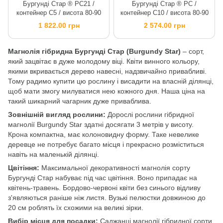
Бургунді Стар ® PC21 /
Бургунді Стар ® PC /
контейнер C5 / висота 80-90
контейнер C10 / висота 80-90
1 822.00 грн
2 574.00 грн
Магнолія гібридна Бургунді Стар (Burgundy Star)
– сорт,
який зацвітає в дуже молодому віці. Квіти винного кольору,
якими вкривається дерево навесні, надзвичайно привабливі.
Тому радимо купити цю рослину і висадити на власній ділянці,
щоб мати змогу милуватися нею кожного дня. Наша ціна на
такий шикарний чагарник дуже приваблива.
Зовнішній вигляд рослини:
Дорослі рослини гібридної
магнолії Burgundy Star здатні досягати 3 метрів у висоту.
Крона компактна, має колоновидну форму. Таке невелике
деревце не потребує багато місця і прекрасно розміститься
навіть на маленькій ділянці.
Цвітіння:
Максимальної декоративності магнолія сорту
Бургунді Стар набуває під час цвітіння. Воно припадає на
квітень-травень. Бордово-червоні квіти без синього відливу
з'являються раніше ніж листя. Вузькі пелюстки довжиною до
20 см роблять їх схожими на великі зірки.
Вибір місця для посадки:
Саджанці магнолії гібридної сорти