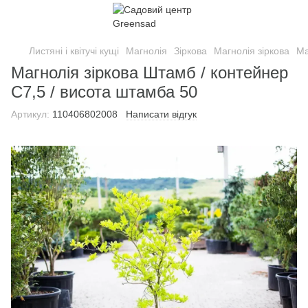
Листяні і квітучі кущі
Магнолія
Зіркова
Магнолія зіркова
Ма
Магнолія зіркова Штамб / контейнер
C7,5 / висота штамба 50
Артикул:
110406802008
Написати відгук