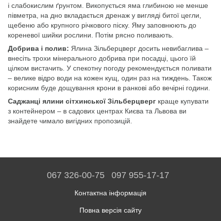
і слабокислим ґрунтом. Викопується яма глибиною не менше
півметра, на дно вкладається дренаж у вигляді битої цегли,
щебеню або крупного річкового піску. Яму заповнюють до
кореневої шийки рослини. Потім рясно поливають.
Добрива і полив:
Ялина Зільберцверг досить невибаглива –
внесіть трохи мінерального добрива при посадці, цього їй
цілком вистачить. У спекотну погоду рекомендується поливати
– велике відро води на кожен кущ, один раз на тиждень. Також
корисним буде дощування крони в ранкові або вечірні години.
Саджанці ялини сітхинської Зільберцверг
краще купувати
з контейнером – в садових центрах Києва та Львова ви
знайдете чимало вигідних пропозицій.
067 326-00-75
097 955-17-17
Контактна інформація
Повна версія сайту