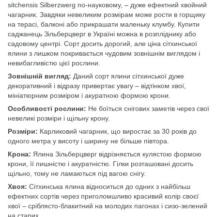
sitchensis Silberzwerg по-науковому, – дуже ефектний хвойний
чагарник. Завдяки невеликим розмірам може рости в горщику
на терасі, балконі або прикрашати маленьку клумбу. Купити
саджанець Зільберцверг в Україні можна в розпліднику або
садовому центрі. Сорт досить дорогий, але ціна сітхинської
ялини з лишком покривається чудовим зовнішнім виглядом і
невибагливістю цієї рослини.
Зовнішній вигляд:
Даний сорт ялини сітхинської дуже
декоративний і відразу привертає увагу – відтінком хвої,
мініатюрним розміром і акуратною формою крони.
Особливості рослини:
Не боїться снігових заметів через свої
невеликі розміри і щільну крону.
Розміри:
Карликовий чагарник, що виростає за 30 років до
одного метра у висоту і ширину не більше півтора.
Крона:
Ялина Зільберцверг відрізняється кулястою формою
крони, її пишністю і акуратністю. Гілки розташовані досить
щільно, тому не ламаються під вагою снігу.
Хвоя:
Сітхинська ялина відноситься до одних з найбільш
ефектних сортів через приголомшливо красивий колір своєї
хвої – сріблясто-блакитний на молодих пагонах і сизо-зелений
на старих.