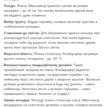
Плоди:
Ялина Silberzwerg примітна своїми великими
шишками – до 10 см. На такому маленькому дереві вони
виглядають дуже незвично.
Вибір ґрунту:
Віддає перевагу помірно-вологим ґрунтам зі
слабокислою реакцією.
Ставлення до світла:
Для збереження гарного кольору хвої
рекомендується хороше освітлення. Але може відмінно
почувати себе під ажурною тінню високих листяних дерев,
крона яких пропускає багато світла.
Морозостійкість:
Ялина сітхинська Зільберцверг витримує
досить сильну холоднечу – до -30 °С.
Використання в ландшафтному дизайні:
Такий
привабливий чагарник як ялина Зільберцверг відмінно
виглядає в кам'яних садах, на вересових клумбах і на
нижньому ярусі листяних дерев з ажурною кроною. Маленькі
розміри дозволяють вписатися в будь-яку ділянку – навіть
найменшу. Непогано росте у великих горщиках – ними
прикрашають тераси, балкони та подвір’я.
Умови посадки:
Молоду ялина сітхинську сорту Silberzwerg
висаджують на освітлених ділянках з пухким, помірно-вологим