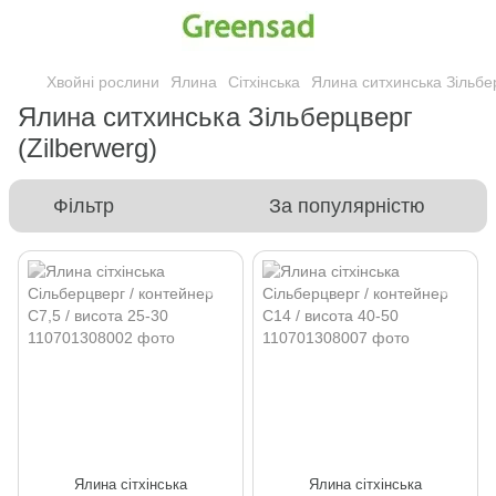
Хвойні рослини
Ялина
Сітхінська
Ялина ситхинська Зільбер
Ялина ситхинська Зільберцверг
(Zilberwerg)
Фільтр
За популярністю
Ялина сітхінська
Ялина сітхінська