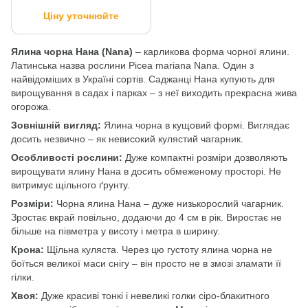
Ціну уточнюйте
Ялина чорна Нана (Nana)
– карликова форма чорної ялини.
Латинська назва рослини Picea mariana Nana. Один з
найвідоміших в Україні сортів. Саджанці Нана купують для
вирощування в садах і парках – з неї виходить прекрасна жива
огорожа.
Зовнішній вигляд:
Ялина чорна в кущовий формі. Виглядає
досить незвично – як невисокий кулястий чагарник.
Особливості рослини:
Дуже компактні розміри дозволяють
вирощувати ялину Нана в досить обмеженому просторі. Не
витримує щільного ґрунту.
Розміри:
Чорна ялина Нана – дуже низькорослий чагарник.
Зростає вкрай повільно, додаючи до 4 см в рік. Виростає не
більше на півметра у висоту і метра в ширину.
Крона:
Щільна куляста. Через цю густоту ялина чорна не
боїться великої маси снігу – він просто не в змозі зламати її
гілки.
Хвоя:
Дуже красиві тонкі і невеликі голки сіро-блакитного