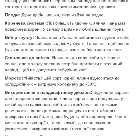
кольору, як ніби оповиті серпанком. Молоді пагони створюють
контраст зі старими своїм соковитим зеленим відтінком.
Плоди:
Дуже дрібні шишки, яких майже не видно.
Коренева система:
Як і більшість хвойних, ялина Нана має
поверхневі корені. У зв'язку з цим не любить щільний ґрунт.
Вибір ґрунту:
Чорна ялина Nana невибаглива і відмінно себе
почуває на звичайному садовому ґрунті. Головне – щоб він не
був занадто щільним і сухим, а також не було застою води.
Ставлення до світла:
Ялина цього виду любить яскраве
сонце, але молоду рослину потрібно притіняти в весняний
період, щоб не допустити побуріння хвої.
Морозостійкість:
Цей сорт чорної ялини відноситься до
холодостійких – витримує холоднечу до -30ºС.
Використання в ландшафтному дизайні:
Відмінний варіант
для створення живоплотів. Ялина чорна Нана популярна у
дизайнерів і садівників-любителів в зв'язку з невеликими
розмірами – деревце можна вирощувати в контейнері і
прикрашати ним балкон, дах будинку або оранжерею. Часта
мешканка альпінаріїв, терас, клумб, де вона відмінно
уживається з яскравими квітами і газонної травою.