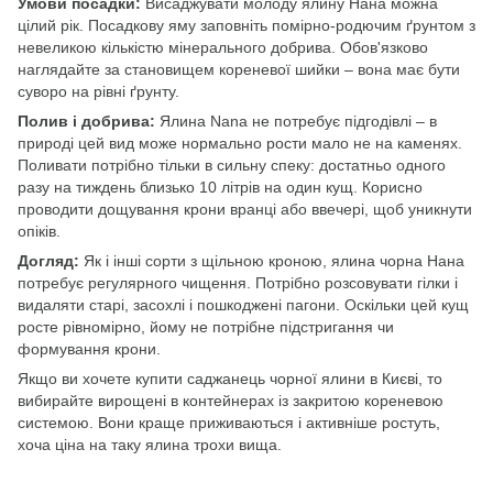
Умови посадки:
Висаджувати молоду ялину Нана можна
цілий рік. Посадкову яму заповніть помірно-родючим ґрунтом з
невеликою кількістю мінерального добрива. Обов'язково
наглядайте за становищем кореневої шийки – вона має бути
суворо на рівні ґрунту.
Полив і добрива:
Ялина Nana не потребує підгодівлі – в
природі цей вид може нормально рости мало не на каменях.
Поливати потрібно тільки в сильну спеку: достатньо одного
разу на тиждень близько 10 літрів на один кущ. Корисно
проводити дощування крони вранці або ввечері, щоб уникнути
опіків.
Догляд:
Як і інші сорти з щільною кроною, ялина чорна Нана
потребує регулярного чищення. Потрібно розсовувати гілки і
видаляти старі, засохлі і пошкоджені пагони. Оскільки цей кущ
росте рівномірно, йому не потрібне підстригання чи
формування крони.
Якщо ви хочете купити саджанець чорної ялини в Києві, то
вибирайте вирощені в контейнерах із закритою кореневою
системою. Вони краще приживаються і активніше ростуть,
хоча ціна на таку ялина трохи вища.