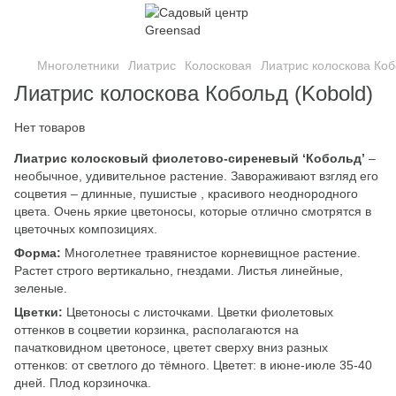
Многолетники
Лиатрис
Колосковая
Лиатрис колоскова Коб
Лиатрис колоскова Кобольд (Kobold)
Нет товаров
Лиатрис колосковый фиолетово-сиреневый ‘Кобольд’
–
необычное, удивительное растение. Завораживают взгляд его
соцветия – длинные, пушистые , красивого неоднородного
цвета. Очень яркие цветоносы, которые отлично смотрятся в
цветочных композициях.
Форма:
Многолетнее травянистое корневищное растение.
Растет строго вертикально, гнездами. Листья линейные,
зеленые.
Цветки:
Цветоносы с листочками. Цветки фиолетовых
оттенков в соцветии корзинка, располагаются на
пачатковидном цветоносе, цветет сверху вниз разных
оттенков: от светлого до тёмного. Цветет: в июне-июле 35-40
дней. Плод корзиночка.