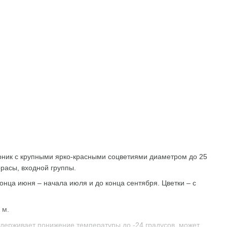
рник с крупными ярко-красными соцветиями диаметром до 25
ррасы, входной группы.
онца июня – начала июля и до конца сентября. Цветки – с
 м.
ыдерживает понижение температуры до -24 градусов, может