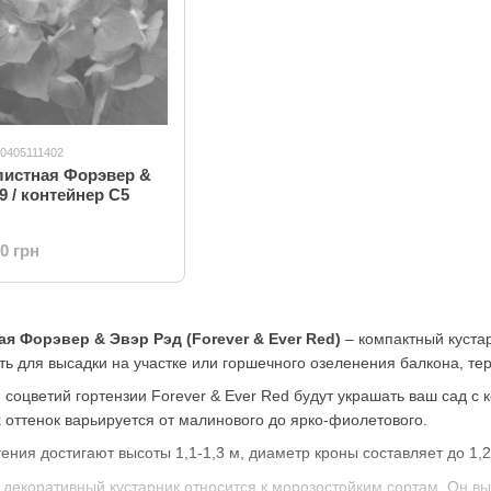
10405111402
листная Форэвер &
9 / контейнер C5
00 грн
я Форэвер & Эвэр Рэд (Forever & Ever Red)
– компактный куста
ть для высадки на участке или горшечного озеленения балкона, те
соцветий гортензии Forever & Ever Red будут украшать ваш сад с к
 оттенок варьируется от малинового до ярко-фиолетового.
ния достигают высоты 1,1-1,3 м, диаметр кроны составляет до 1,2
 декоративный кустарник относится к морозостойким сортам. Он в