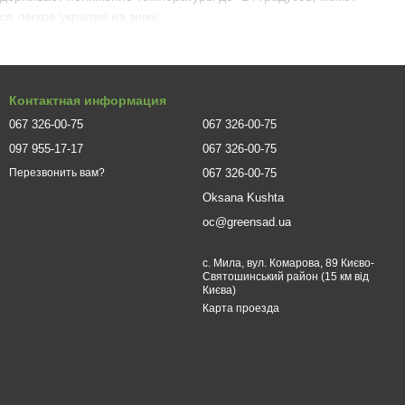
я легкое укрытие на зиму.
 плодородных почвах слабой и умеренной кислотности. Важно
ельно подобрать хорошо освещенный участок, который в часы
Контактная информация
ать растение весной, в период бутонизации и активного
067 326-00-75
067 326-00-75
носит засухи, почва должна быть постоянно увлажненной. В
097 955-17-17
067 326-00-75
3-4 ведра воды. Ранней весной гортензию обрезают, удаляя
067 326-00-75
Перезвонить вам?
er Red является идеальным вариантом для одиночной высадки
Oksana Kushta
дки, а живая пышноцветущая изгородь из этого растения
oc@greensad.ua
ами и декоративными травянистыми растениями, что дает
с. Мила, вул. Комарова, 89 Києво-
Святошинський район (15 км від
вого центра в Киеве и Львове. Живые растения продаются
Києва)
бой город Украины, гарантируем 100% соответствие
Карта проезда