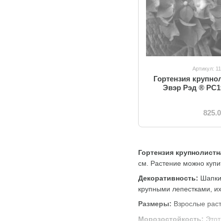
Артикул: 1
Гортензия крупно
Эвэр Рэд ® PC1
825.
Гортензия крупнолистна
см. Растение можно купи
Декоративность:
Шапки 
крупными лепестками, их
Размеры:
Взрослые расте
Морозостойкость:
Этот