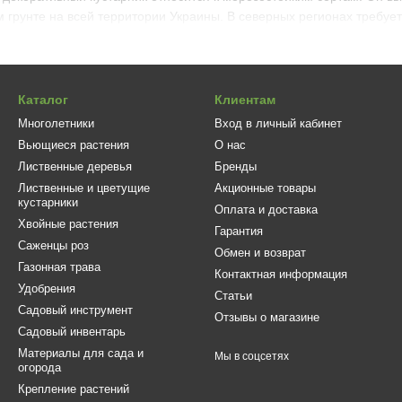
 грунте на всей территории Украины. В северных регионах требуетс
ензия сорта Форэвер & Эвэр Рэд хорошо чувствует себя на легких
ирование, поскольку кустарник не любит застоя воды. Предпочтит
бой полутени.
Каталог
Клиентам
аживать за гортензией этого сорта несложно. Требуется подкармлив
Многолетники
Вход в личный кабинет
ьчировать почву. Важно помнить, что декоративный кустарник не вы
Вьющиеся растения
О нас
ды кусты поливают дважды в неделю, выливая под каждый корень 
Лиственные деревья
Бренды
и.
Лиственные и цветущие
Акционные товары
ря длительному пышному цветению гортензия сорта Forever & Ev
кустарники
Оплата и доставка
дет хорошо смотреться возле декоративного водоема, качелей, бесе
Хвойные растения
Гарантия
сток. Гортензия Форэвер & Эвэр Рэд хорошо сочетается с хвойник
Саженцы роз
Обмен и возврат
гинальный миксбордер или клумбу.
Газонная трава
Контактная информация
ую Форэвер & Эвэр Рэд можно купить в питомниках нашего садо
Удобрения
Статьи
ависит от высоты куста. Саженцы могут быть доставлены в лю
Садовый инструмент
Отзывы о магазине
упаковку.
Садовый инвентарь
Материалы для сада и
Мы в соцсетях
огорода
Крепление растений