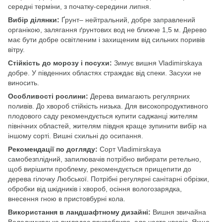
середні терміни, з початку-середини липня.
Вибір ділянки:
Ґрунт– нейтральний, добре заправлений
органікою, залягання ґрунтових вод не ближче 1,5 м. Дерево
має бути добре освітленим і захищеним від сильних поривів
вітру.
Стійкість до морозу і посухи:
Зимує вишня Vladimirskaya
добре. У південних областях страждає від спеки. Засухи не
виносить.
Особливості рослини:
Дерева вимагають регулярних
поливів. До хвороб стійкість низька. Для високопродуктивного
плодового саду рекомендується купити саджанці жителям
північних областей, жителям півдня краще зупинити вибір на
іншому сорті. Вишні схильні до осипання.
Рекомендації по догляду:
Сорт Vladimirskaya
самобезплідний, запилювачів потрібно вибирати ретельно,
щоб вирішити проблему, рекомендується прищепити до
дерева гілочку Любської. Потрібні регулярні санітарні обрізки,
обробки від шкідників і хвороб, осіння вологозарядка,
внесення гною в пристовбурні кола.
Використання в ландшафтному дизайні:
Вишня звичайна