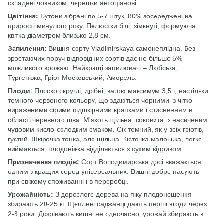
складені човником, черешки антоціанові.
Цвітіння:
Бутони зібрані по 5-7 штук, 80% зосереджені на
прирості минулого року. Пелюстки білі, зімкнуті, формуюча
квітка діаметром близько 2,8 см.
Запилення:
Вишня сорту Vladimirskaya самонеплідна. Без
зростаючих поруч відповідних сортів дає не більше 5%
можливого врожаю. Найкращі запилювачі – Любська,
Тургенівка, Гріот Московський, Аморель.
Плоди:
Плоско округлі, дрібні, вагою максимум 3,5 г, настільки
темного червоного кольору, що здаються чорними, з чітко
вираженими сірими підшкірними крапками і стисненням в
області черевного шва. М'якоть щільна, соковита, з насиченим
чудовим кисло-солодким смаком. Сік темний, як у всіх гріотів,
густий. Шкірочка тонка, але щільна. Кісточка маленька, легко
виймається, плодоніжка відділяється з сухим відривом.
Призначення плодів:
Сорт Володимирська досі вважається
одним з кращих серед універсальних. Вишні добре пасують
при свіжому споживанні і в переробці.
Урожайність:
З дорослого дерева на піку плодоношення
збирають 20-25 кг. Щеплені саджанці дають перші ягоди через
2-3 роки. Дозрівають вишні не одночасно, урожай збирають в