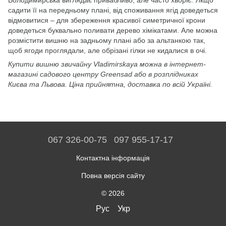
Володимирська виглядає привабливо, але часто хворіє. Якщо
садити її на передньому плані, від споживання ягід доведеться
відмовитися – для збереження красивої симетричної крони
доведеться буквально поливати дерево хімікатами. Але можна
розмістити вишню на задньому плані або за альтанкою так,
щоб ягоди проглядали, але обрізані гілки не кидалися в очі.
Купити вишню звичайну Vladimirskaya можна в інтернет-
магазині садового центру Greensad або в розплідниках
Києва та Львова. Ціна прийнятна, доставка по всій Україні.
067 326-00-75
097 955-17-17
Контактна інформація
Повна версія сайту
© 2026
Рус
Укр