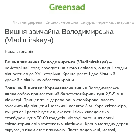
Листяні дерева
Вишня, черешня, сакура, черемха, лавровишн
Вишня звичайна Володимирська
(Vladimirskaya)
Немає товарів
Вишня звичайна Володимирська (Vladimirskaya)
–
найстаріший сорт, походження якого невідомо, а перші згадки
відносяться до XVII сторіччя. Краще росте і дає більший
урожай в північних областях країни.
Зовнішній вигляд:
Кореневласна вишня Володимирська
являє собою прямостоячий багатостовбурний кущ 2,5-5 м в
діаметрі. Прищеплене дерево одно стовбурове, висота
залежить від підщепи і зазвичай досягає 3 м. Кора світло-сіра,
лущиться і розтріскується, скелетні гілки складають зі
стовбуром кут в 50-60 градусів. Молоді пагони звисаючі,
світло-коричневі з жовтуватим відтінком. Крона молодих дерев
округла, з віком стає плакучою. Листя подовжені, матові,