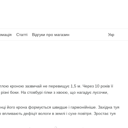
рмація
Статті
Відгуки про магазин
Укр
углою кроною зазвичай не перевищує 1,5 м. Через 10 років її
різні боки. На стовбурі гілки з хвоєю, що нагадує лусочки,
лянці його крона формується швидше і гармонійніше. Західна туя
 впливають дефіціт вологи в землі і сухе повітря. Зростає туя