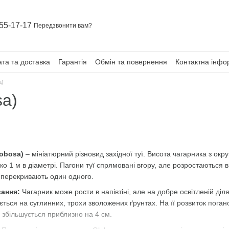
55-17-17
Передзвонити вам?
та та доставка
Гарантія
Обмін та повернення
Контактна інфо
a)
sa)
lobosa)
‒ мініатюрний різновид західної туї. Висота чагарника з окр
о 1 м в діаметрі. Пагони туї спрямовані вгору, але розростаються в 
 перекривають один одного.
ання:
Чагарник може рости в напівтіні, але на добре освітленій ді
ться на суглинних, трохи зволожених ґрунтах. На її розвиток погано
та збільшується приблизно на 4 см.