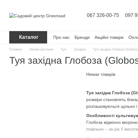
Перейти до основного контенту
067 326-00-75
097 9
Каталог
Про нас
Бренди
Акційні товари
Опла
Головна
Хвойні рослини
Туя
Західна
Туя західна Глобоза (Globos
Туя західна Глобоза (Globo
Немає товарів
Туя західна Глобоза (G
розміри становлять близьк
розташовуються щільно і
Особливості культивув
Глобоза відмінно вкорінює
повільно ‒ за рік її висо