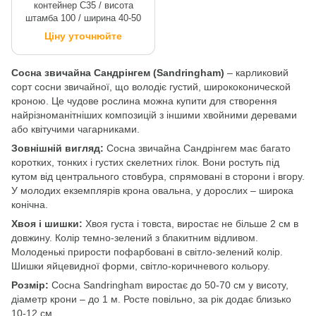
контейнер C35 / висота
штамба 100 / ширина 40-50
Ціну уточнюйте
Сосна звичайна Сандрінгем (Sandringham)
– карликовий
сорт сосни звичайної, що володіє густий, ширококонической
кроною. Це чудове рослина можна купити для створення
найрізноманітніших композицій з іншими хвойними деревами
або квітучими чагарниками.
Зовнішній вигляд:
Сосна звичайна Сандрінгем має багато
коротких, тонких і густих скелетних гілок. Вони ростуть під
кутом від центрального стовбура, спрямовані в сторони і вгору.
У молодих екземплярів крона овальна, у дорослих – широка
конічна.
Хвоя і шишки:
Хвоя густа і товста, виростає не більше 2 см в
довжину. Колір темно-зелений з блакитним відливом.
Молоденькі прирости пофарбовані в світло-зелений колір.
Шишки яйцевидної форми, світло-коричневого кольору.
Розмір:
Сосна Sandringham виростає до 50-70 см у висоту,
діаметр крони – до 1 м. Росте повільно, за рік додає близько
10-12 см.