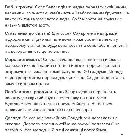
Вибір ґрунту:
Сорт Sandringham надає перевагу супіщаним,
вапняним, глинистим, кам'янистим і заболоченим ґрунтам. Не
виносить тривалого застою води. Добре росте на ґрунтах з
низьким вмістом азоту.
Ставлення до світла:
Для сосни Сандрінгем найкраще
підходять світлі ділянки, але вона може рости і в легкому
прозорому затіненні. Буде вона рости на сонці або в напівтіні –
на декоративність це не вплине.
Морозостійкість:
Сосна звичайна відрізняється високою
морозостійкістю і даний сорт не виняток. Дорослі рослини
витримують зниження температури до -30 градусів. Молоді
деревця протягом перших двох років необхідно вкривати на
зиму ялиновим гіллям.
Особливості рослини:
Даний сорт чудово переносить
висадку у відкритий ґрунт і пересадку на нове місце.
Відрізняється підвищеною посухостійкістю. Не боїться
палючих сонячних променів і сильних вітрів.
Догляд:
За сосною звичайною Сандрінгем доглядати не
складно. Доросла рослина стійка до засух і поливати її не
потрібно. Але молоді 1-2 літні саджанці потребують