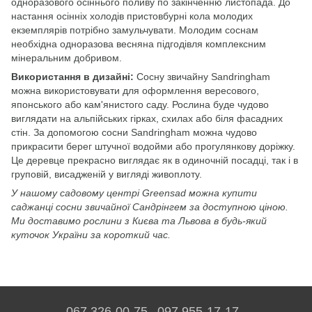
одноразового осіннього поливу по закінченню листопада. До
настання осінніх холодів пристовбурні кола молодих
екземплярів потрібно замульчувати. Молодим соснам
необхідна одноразова весняна підгодівля комплексним
мінеральним добривом.
Використання в дизайні:
Сосну звичайну Sandringham
можна використовувати для оформлення вересового,
японського або кам'янистого саду. Рослина буде чудово
виглядати на альпійських гірках, схилах або біля фасадних
стін. За допомогою сосни Sandringham можна чудово
прикрасити берег штучної водойми або прогулянкову доріжку.
Це деревце прекрасно виглядає як в одиночній посадці, так і в
груповій, висадженій у вигляді живоплоту.
У нашому садовому центрі Greensad можна купити
саджанці сосни звичайної Сандрінгем за доступною ціною.
Ми доставимо рослини з Києва та Львова в будь-який
куточок України за короткий час.
067 326-00-75
097 955-17-17