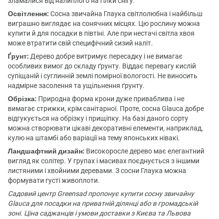
зламалися від налиплого на гілки снігу.
Освітлення:
Сосна звичайна Глаука світлолюбна і найбільш
виграшно виглядає на сонячних місцях. Цю рослину можна
купити й для посадки в півтіні. Але при нестачі світла хвоя
може втратити свій специфічний сизий наліт.
Ґрунт:
Дерево добре витримує пересадку і не вимагає
особливих вимог до складу ґрунту. Віддає перевагу кислій
супіщаній і суглинній землі помірної вологості. Не виносить
надмірне засолення та ущільнення ґрунту.
Обрізка:
Природна форма крони дуже приваблива і не
вимагає стрижки, крім санітарної. Проте, сосна Glauca добре
відгукується на обрізку і прищіпку. На базі даного сорту
можна створювати цікаві декоративні елементи, наприклад,
кулю на штамбі або варіації на тему японських нівакі.
Ландшафтний дизайн:
Високоросле дерево має елегантний
вигляд як солітер. У групах і масивах поєднується з іншими
листяними і хвойними деревами. З сосни Глаука можна
формувати густі живоплоти.
Садовий центр Greensad пропонує купити сосну звичайну
Glauca для посадки на приватній ділянці або в громадській
зоні. Ціна саджанців і умови доставки з Києва та Львова