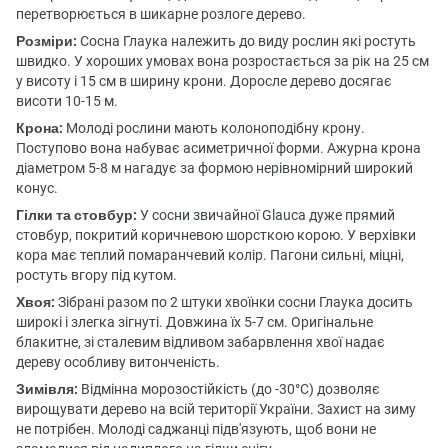
перетворюється в шикарне розлоге дерево.
Розміри:
Сосна Глаука належить до виду рослин які ростуть
швидко. У хороших умовах вона розростається за рік на 25 см
у висоту і 15 см в ширину крони. Доросле дерево досягає
висоти 10-15 м.
Крона:
Молоді рослини мають колоноподібну крону.
Поступово вона набуває асиметричної форми. Ажурна крона
діаметром 5-8 м нагадує за формою нерівномірний широкий
конус.
Гілки та стовбур:
У сосни звичайної Glauca дуже прямий
стовбур, покритий коричневою шорсткою корою. У верхівки
кора має теплий помаранчевий колір. Пагони сильні, міцні,
ростуть вгору під кутом.
Хвоя:
Зібрані разом по 2 штуки хвоїнки сосни Глаука досить
широкі і злегка зігнуті. Довжина їх 5-7 см. Оригінальне
блакитне, зі сталевим відливом забарвлення хвої надає
дереву особливу витонченість.
Зимівля:
Відмінна морозостійкість (до -30°С) дозволяє
вирощувати дерево на всій території України. Захист на зиму
не потрібен. Молоді саджанці підв'язують, щоб вони не