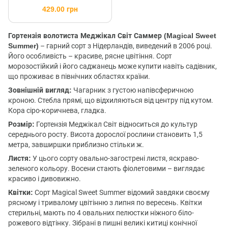
429.00 грн
Гортензія волотиста Меджікал Світ Саммер (Magical Sweet
Summer)
– гарний сорт з Нідерландів, виведений в 2006 році.
Його особливість – красиве, рясне цвітіння. Сорт
морозостійкий і його саджанець може купити навіть садівник,
що проживає в північних областях країни.
Зовнішній вигляд:
Чагарник з густою напівсферичною
кроною. Стебла прямі, що відхиляються від центру під кутом.
Кора сіро-коричнева, гладка.
Розмір:
Гортензія Меджікал Світ відноситься до культур
середнього росту. Висота дорослої рослини становить 1,5
метра, завширшки приблизно стільки ж.
Листя:
У цього сорту овально-загострені листя, яскраво-
зеленого кольору. Восени стають фіолетовими – виглядає
красиво і дивовижно.
Квітки:
Сорт Magical Sweet Summer відомий завдяки своєму
рясному і тривалому цвітінню з липня по вересень. Квітки
стерильні, мають по 4 овальних пелюстки ніжного біло-
рожевого відтінку. Зібрані в пишні великі китиці конічної