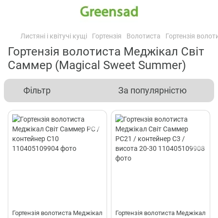
Листяні і квітучі кущі
Гортензія
Волотиста
Гортензія волот
Гортензія волотиста Меджікал Світ
Саммер (Magical Sweet Summer)
Фільтр
За популярністю
Гортензія волотиста Меджікал
Гортензія волотиста Меджікал