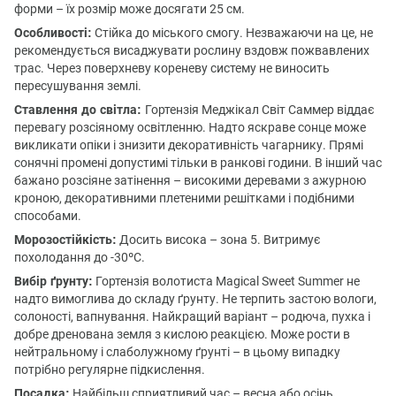
форми – їх розмір може досягати 25 см.
Особливості:
Стійка до міського смогу. Незважаючи на це, не
рекомендується висаджувати рослину вздовж пожвавлених
трас. Через поверхневу кореневу систему не виносить
пересушування землі.
Ставлення до світла:
Гортензія Меджікал Світ Саммер віддає
перевагу розсіяному освітленню. Надто яскраве сонце може
викликати опіки і знизити декоративність чагарнику. Прямі
сонячні промені допустимі тільки в ранкові години. В інший час
бажано розсіяне затінення – високими деревами з ажурною
кроною, декоративними плетеними решітками і подібними
способами.
Морозостійкість:
Досить висока – зона 5. Витримує
похолодання до -30ºС.
Вибір ґрунту:
Гортензія волотиста Magical Sweet Summer не
надто вимоглива до складу ґрунту. Не терпить застою вологи,
солоності, вапнування. Найкращий варіант – родюча, пухка і
добре дренована земля з кислою реакцією. Може рости в
нейтральному і слаболужному ґрунті – в цьому випадку
потрібно регулярне підкислення.
Посадка:
Найбільш сприятливий час – весна або осінь.