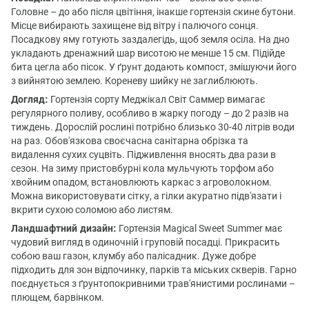
Головне – до або після цвітіння, інакше гортензія скине бутони.
Місце вибирають захищене від вітру і палючого сонця.
Посадкову яму готують заздалегідь, щоб земля осіла. На дно
укладають дренажний шар висотою не менше 15 см. Підійде
бита цегла або пісок. У ґрунт додають компост, змішуючи його
з вийнятою землею. Кореневу шийку не заглиблюють.
Догляд:
Гортензія сорту Меджікал Світ Саммер вимагає
регулярного поливу, особливо в жарку погоду – до 2 разів на
тиждень. Дорослій рослині потрібно близько 30-40 літрів води
на раз. Обов'язкова своєчасна санітарна обрізка та
видалення сухих суцвіть. Підживлення вносять два рази в
сезон. На зиму пристовбурні кола мульчують торфом або
хвойним опадом, встановлюють каркас з агроволокном.
Можна використовувати сітку, а гілки акуратно підв'язати і
вкрити сухою соломою або листям.
Ландшафтний дизайн:
Гортензія Magical Sweet Summer має
чудовий вигляд в одиночній і груповій посадці. Прикрасить
собою ваш газон, клумбу або палісадник. Дуже добре
підходить для зон відпочинку, парків та міських скверів. Гарно
поєднується з ґрунтопокривними трав'янистими рослинами –
плющем, барвінком.