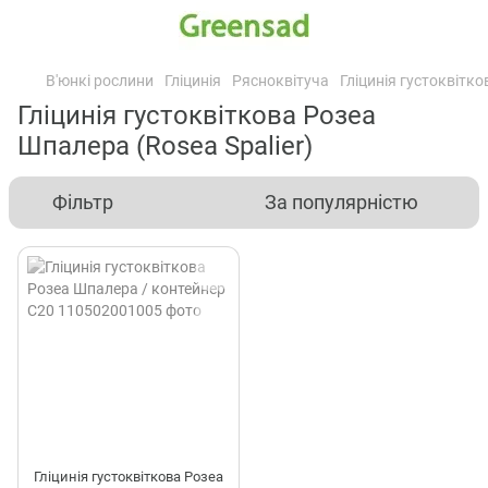
В'юнкі рослини
Гліцинія
Рясноквітуча
Гліцинія густоквітко
Гліцинія густоквіткова Розеа
Шпалера (Rosea Spalier)
Фільтр
За популярністю
Гліцинія густоквіткова Розеа