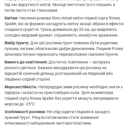
під час відсутності квітів. Молоді листочки густо опушені, а
потім листя стає глянсовим.
Квітки:
Численні рожево-біло-лілові квіти гліцинії сорту Rosea
Spalier, які за формою нагадують квітку акації, зібрані в ефектні
спадаючі суцвіття. Грона довжиною до 35 см, що виділяють
солодко-медовий аромат, справляють незабутнє враження.
Вибір ґрунту:
Для цієї рослини ґрунт повинен бути родючим,
пухким, легким, обов'язково добре дренованим. Гліцинія Розеа
Шпалера погано переносить перезволожені і вапняні ґрунти.
Вимога до освітлення:
Достатнє освітлення – запорука
рясного цвітіння. Бажано висаджувати цю рослину на
відкритій сонячній ділянці, розташованій на південній або
південно-східній стороні.
Морозостійкість:
Напередодні зими рослину необхідно зняти з
підпірок і скласти на пристовбурні кола. Зрілі екземпляри
гліцинії сорту Rosea Spalier без укриття можуть витримувати
морози до -25°С.
Особливості рослини:
Не слід садити гліцинію в занадто
лужний ґрунт. Результатом може стати зниження
інтенсивності забарвлення листової пластини.