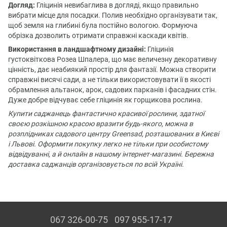
Догляд:
Гліцинія невибаглива в догляді, якщо правильно
вибрати місце для посадки. Полив необхідно організувати так,
щоб земля на глибині була постійно вологою. Формуюча
обрізка дозволить отримати справжні каскади квітів.
Використання в ландшафтному дизайні:
Гліцинія
густоквіткова Розеа Шпалера, що має величезну декоративну
цінність, дає неабиякий простір для фантазії. Можна створити
справжні висячі сади, а не тільки використовувати її в якості
обрамлення альтанок, арок, садових парканів і фасадних стін.
Дуже добре відчуває себе гліцинія як горщикова рослина.
Купити саджанець фантастично красивої рослини, здатної
своєю розкішною красою вразити будь-якого, можна в
розплідниках садового центру Greensad, розташованих в Києві
і Львові. Оформити покупку легко не тільки при особистому
відвідуванні, а й онлайн в нашому інтернет-магазині. Бережна
доставка саджанців організовується по всій Україні.
067 326-00-75
097 955-17-17