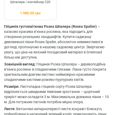
Шпалера / контейнер C20
1 980.00 грн
Гліцинія густоквіткова Розеа Шпалера (Rosea Spalier)
–
казково красива в’юнка рослина, яка підходить для
створення розкішних ландшафтів. Купити саджанці
дивовижної ліани Rosea Spalier, абсолютно невимогливої в
догляді, пропонуємо в нашому садовому центрі. Звертаємо
увагу, що ціна на якісний посадковий матеріал в Greensad
більш ніж доступна.
Зовнішній вигляд:
Гліцинія Розеа Шпалера – деревоподібна
в’юнка рослина зі спадаючими гілками. Ліана густо покрита
оригінальним довгим листям і неймовірно красивими
спадаючими кистями рожево-пурпурних квітів.
Розміри:
Листопадна гліцинія сорту Розеа Шпалера
відрізняється швидкими темпами зростання – щорічний
приріст може складати 3 м. Максимальна довжина ліани – 10
м. Для потужних пагонів потрібна міцна опора.
Листя:
Витончені непарноперисті листя яскраві і блискучі,
пофарбовані в насичений зелений колір, прикрашають ліану