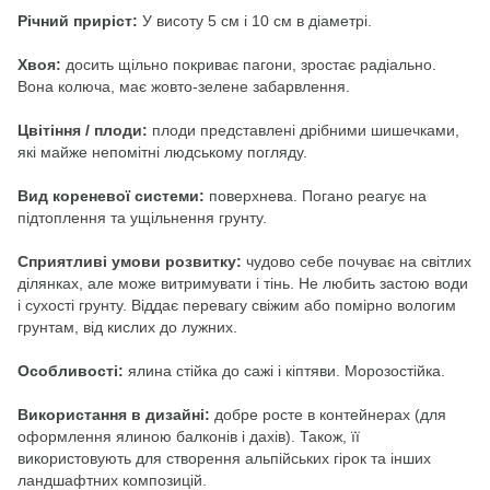
Річний приріст:
У висоту 5 см і 10 см в діаметрі.
Хвоя:
досить щільно покриває пагони, зростає радіально.
Вона колюча, має жовто-зелене забарвлення.
Цвітіння / плоди:
плоди представлені дрібними шишечками,
які майже непомітні людському погляду.
Вид кореневої системи:
поверхнева. Погано реагує на
підтоплення та ущільнення грунту.
Сприятливі умови розвитку:
чудово себе почуває на світлих
ділянках, але може витримувати і тінь. Не любить застою води
і сухості грунту. Віддає перевагу свіжим або помірно вологим
грунтам, від кислих до лужних.
Особливості:
ялина стійка до сажі і кіптяви. Морозостійка.
Використання в дизайні:
добре росте в контейнерах (для
оформлення ялиною балконів і дахів). Також, її
використовують для створення альпійських гірок та інших
ландшафтних композицій.