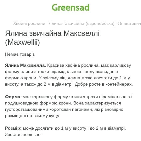
Хвойні рослини
Ялина
Звичайна (європейська)
Ялина звич
Ялина звичайна Максвеллі
(Maxwellii)
Немає товарів
Ялина Максвелла.
Красива хвойна рослина, має карликову
форму ялини з трохи пірамідальною і подушковидною
формою крони. У зрілому віці ялина може досягати до 1 м у
висоту, а також до 2 м в діаметрі. Добре росте в контейнерах.
Форма
: має карликову форму ялини з трохи пірамідальною і
подушковидною формою крони. Вона характеризується
густорозташованими короткими пагонами, які рівномірно
розміщені по всьому кущу.
Розмір:
може досягати до 1 м у висоту і до 2 м в діаметрі.
Зростає повільно.