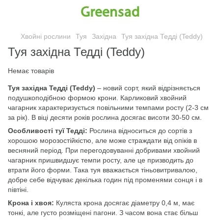
Хвойні рослини
Туя
Західна
Туя західна Тедді (Teddy)
Туя західна Тедді (Teddy)
Немає товарів
Туя західна Тедді (Teddy)
– новий сорт, який відрізняється
подушкоподібною формою крони. Карликовий хвойний
чагарник характеризується повільними темпами росту (2-3 см
за рік). В віці десяти років рослина досягає висоти 30-50 см.
Особливості туї Тедді:
Рослина відноситься до сортів з
хорошою морозостійкістю, але може страждати від опіків в
весняний період. При перегодовуванні добривами хвойний
чагарник пришвидшує темпи росту, але це призводить до
втрати його форми. Така туя вважається тіньовитривалою,
добре себе відчуває декілька годин під променями сонця і в
півтіні.
Крона і хвоя:
Куляста крона досягає діаметру 0,4 м, має
тонкі, але густо розміщені пагони. З часом вона стає більш