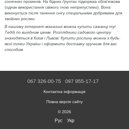
сонячних променів. На бідних ґрунтах підкормка обов’язкова
(однак використання свіжого гною неприпустимо). Вона
виконується після танення снігу спеціальними добривами для
хвойних рослин.
В нашому інтернет-магазині можна купити сажанці туї
Тедді по вигідним цінам. Розплідники садового центру
знаходяться в Києві і Львові. Купити рослину можна з будь-
якої точки України і оформити доставку зручним для вас
способом.
067 326-00-75
097 955-17-17
Контактна інформація
Повна версія сайту
© 2026
Рус
Укр