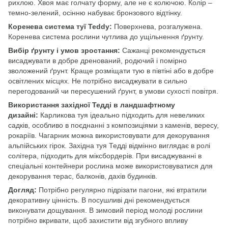
рихлою. Хвоя має голчату форму, але не є колючою. Колір –
темно-зелений, осінню набуває бронзового відтінку.
Коренева система туї Teddy:
Поверхнева, розгалужена.
Коренева система рослини чутлива до ущільнення ґрунту.
Вибір ґрунту і умов зростання:
Сажанці рекомендується
висаджувати в добре дренований, родючий і помірно
зволожений ґрунт. Краще розміщати тую в півтіні або в добре
освітлених місцях. Не потрібно висаджувати в сильно
перегодований чи пересушений ґрунт, в умови сухості повітря.
Використання західної Тедді в ландшафтному
дизайні:
Карликова туя ідеально підходить для невеликих
садків, особливо в поєднанні з композиціями з каменів, вересу,
рокаріїв. Чагарник можна використовувати для декорування
альпійських гірок. Західна туя Тедді відмінно виглядає в ролі
солітера, підходить для міксбордерів. При висаджуванні в
спеціальні контейнери рослина може використовуватися для
декорування терас, балконів, дахів будинків.
Догляд:
Потрібно регулярно підрізати пагони, які втратили
декоративну цінність. В посушливі дні рекомендується
виконувати дощування. В зимовий період молоді рослини
потрібно вкривати, щоб захистити від згубного впливу